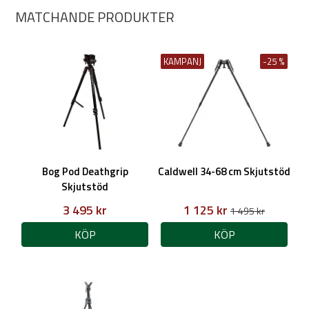
MATCHANDE PRODUKTER
KAMPANJ
-25 %
Bog Pod Deathgrip
Caldwell 34-68 cm Skjutstöd
Skjutstöd
3 495 kr
1 125 kr
1 495 kr
KÖP
KÖP