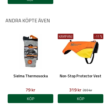
ANDRA KÖPTE ÄVEN
KAMPANJ
-11 %
Sielma Thermosocka
Non-Stop Protector Vest
79 kr
319 kr
359 kr
KÖP
KÖP