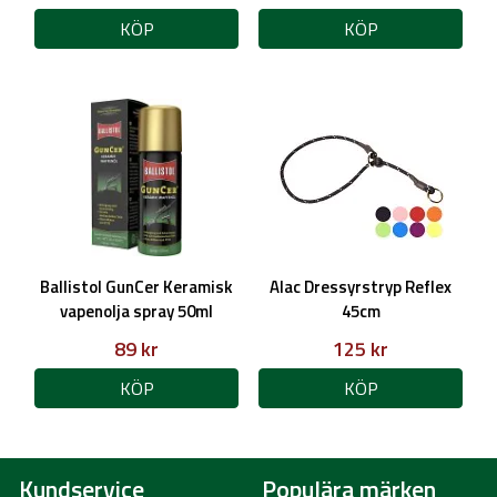
KÖP
KÖP
Ballistol GunCer Keramisk
Alac Dressyrstryp Reflex
vapenolja spray 50ml
45cm
89 kr
125 kr
KÖP
KÖP
Kundservice
Populära märken