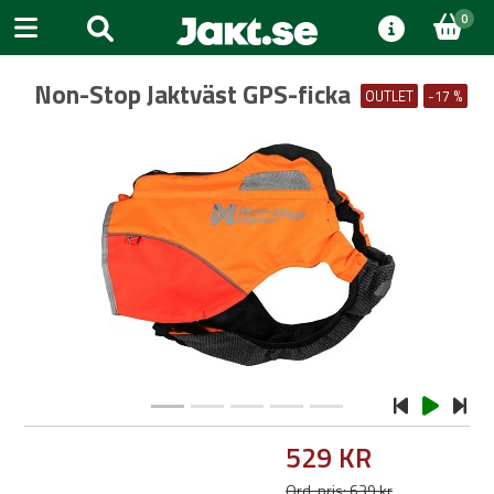
0
Non-Stop Jaktväst GPS-ficka
OUTLET
-17 %
Previous
Next
529 KR
Ord. pris: 639 kr