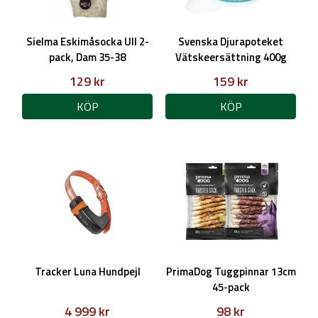
Sielma Eskimåsocka Ull 2-
Svenska Djurapoteket
pack, Dam 35-38
Vätskeersättning 400g
129 kr
159 kr
KÖP
KÖP
Tracker Luna Hundpejl
PrimaDog Tuggpinnar 13cm
45-pack
4 999 kr
98 kr