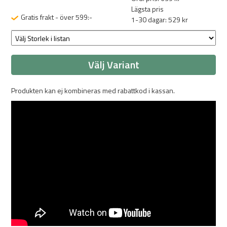
Lägsta pris
Gratis frakt - över 599:-
1-30 dagar: 529 kr
Välj Variant
Produkten kan ej kombineras med rabattkod i kassan.