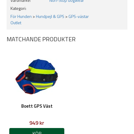
Varumärke:
Non-Stop dogwear
Kategori:
För Hunden
>
Hundpejl & GPS
>
GPS-västar
Outlet
MATCHANDE PRODUKTER
Boett GPS Väst
949 kr
KÖP