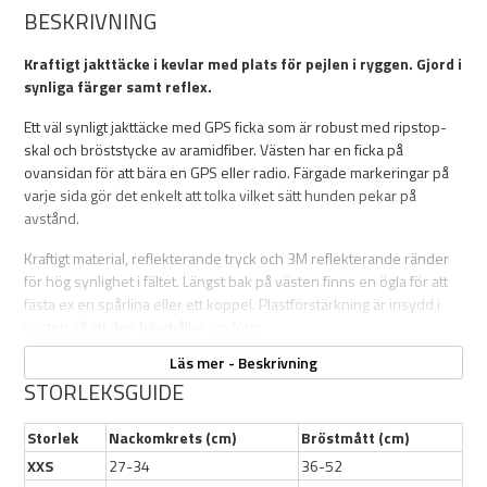
BESKRIVNING
Kraftigt jakttäcke i kevlar med plats för pejlen i ryggen. Gjord i
synliga färger samt reflex.
Ett väl synligt jakttäcke med GPS ficka som är robust med ripstop-
skal och bröststycke av aramidfiber. Västen har en ficka på
ovansidan för att bära en GPS eller radio. Färgade markeringar på
varje sida gör det enkelt att tolka vilket sätt hunden pekar på
avstånd.
Kraftigt material, reflekterande tryck och 3M reflekterande ränder
för hög synlighet i fältet. Längst bak på västen finns en ögla för att
fästa ex en spårlina eller ett koppel. Plastförstärkning är insydd i
västen så att den bibehåller sin form.
Läs mer - Beskrivning
Justera enkelt jakttäcket på din hund genom att justera en elastisk
STORLEKSGUIDE
rem runt halsen som finns i GPS-fickan. Det justerbara bröstbandet
fästs med ett plastspänne, gömt inuti de färgade lapparna för att
undvika att fastna i terrängen. Jakttäcket passar de flesta raser som
Storlek
Nackomkrets (cm)
Bröstmått (cm)
används inom jakten.
XXS
27-34
36-52