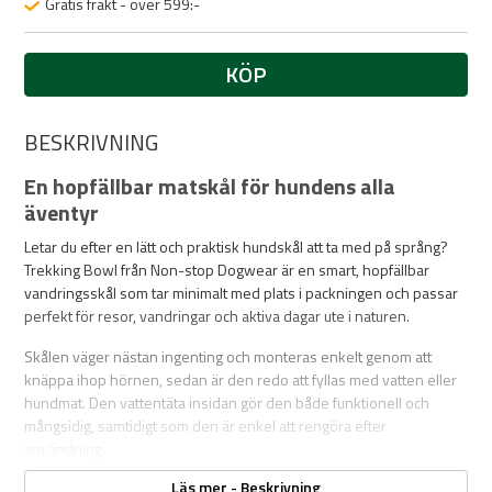
Gratis frakt - över 599:-
KÖP
BESKRIVNING
En hopfällbar matskål för hundens alla
äventyr
Letar du efter en lätt och praktisk hundskål att ta med på språng?
Trekking Bowl från Non-stop Dogwear är en smart, hopfällbar
vandringsskål som tar minimalt med plats i packningen och passar
perfekt för resor, vandringar och aktiva dagar ute i naturen.
Skålen väger nästan ingenting och monteras enkelt genom att
knäppa ihop hörnen, sedan är den redo att fyllas med vatten eller
hundmat. Den vattentäta insidan gör den både funktionell och
mångsidig, samtidigt som den är enkel att rengöra efter
användning.
Läs mer - Beskrivning
Ett perfekt tillbehör för hundägare som vill resa lätt, men alltid vara