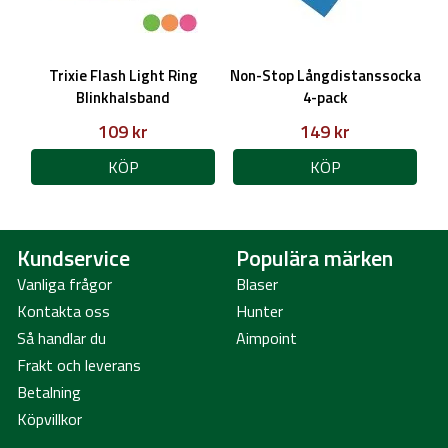
Trixie Flash Light Ring
Non-Stop Långdistanssocka
Blinkhalsband
4-pack
109 kr
149 kr
KÖP
KÖP
Kundservice
Populära märken
Vanliga frågor
Blaser
Kontakta oss
Hunter
Så handlar du
Aimpoint
Frakt och leverans
Betalning
Köpvillkor