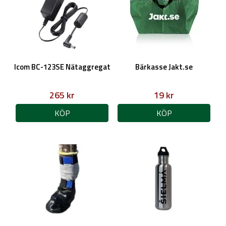
Icom BC-123SE Nätaggregat
Bärkasse Jakt.se
265 kr
19 kr
KÖP
KÖP