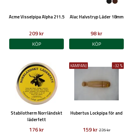
Acme Visselpipa Alpha 211.5
Alac Halvstryp Läder 18mm
209 kr
98 kr
KÖP
KÖP
KAMPANJ
-32 %
Stabilotherm Norrländskt
Hubertus Lockpipa för and
läderfett
176 kr
159 kr
235 kr