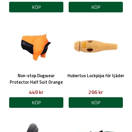
KÖP
KÖP
Non-stop Dogwear
Hubertus Lockpipa för tjäder
Protector Half Suit Orange
449 kr
266 kr
KÖP
KÖP