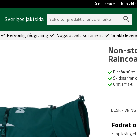
Kundservice
Kontakta
Sveriges jaktsida
Personlig rådgivning
Noga utvalt sortiment
Snabb lever
Non-sto
Raincoa
Fler än 10 st i
Skickas från 
Gratis frakt
BESKRIVNING
Fodrat o
Slipp krånglet