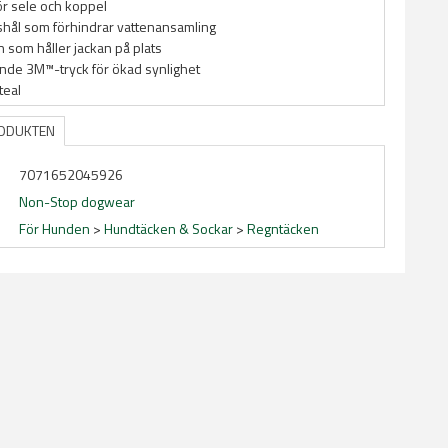
r sele och koppel
hål som förhindrar vattenansamling
som håller jackan på plats
nde 3M™-tryck för ökad synlighet
teal
RODUKTEN
7071652045926
Non-Stop dogwear
För Hunden
>
Hundtäcken & Sockar
>
Regntäcken