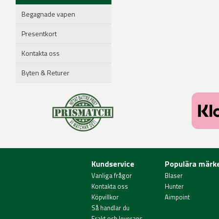
Begagnade vapen
Presentkort
Kontakta oss
Byten & Returer
Kundservice
Populära märk
Vanliga frågor
Blaser
Kontakta oss
Hunter
Köpvillkor
Aimpoint
Så handlar du
Frakt och leverans