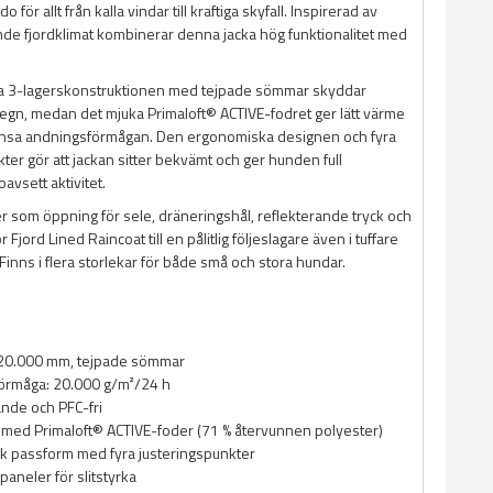
o för allt från kalla vindar till kraftiga skyfall. Inspirerad av
nde fjordklimat kombinerar denna jacka hög funktionalitet med
ta 3-lagerskonstruktionen med tejpade sömmar skyddar
 regn, medan det mjuka Primaloft® ACTIVE-fodret ger lätt värme
änsa andningsförmågan. Den ergonomiska designen och fyra
ter gör att jackan sitter bekvämt och ger hunden full
oavsett aktivitet.
er som öppning för sele, dräneringshål, reflekterande tryck och
Fjord Lined Raincoat till en pålitlig följeslagare även i tuffare
Finns i flera storlekar för både små och stora hundar.
: 20.000 mm, tejpade sömmar
örmåga: 20.000 g/m²/24 h
nde och PFC-fri
 med Primaloft® ACTIVE-foder (71 % återvunnen polyester)
k passform med fyra justeringspunkter
paneler för slitstyrka