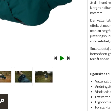
är din hund red
Norges skifta
komfort.
Den vattentä
effektivt mot
utan att begr
justeringspunk
rörelsefrihet, 
Smarta detalj
bensnören gör 
förhållanden. 
Egenskaper
:
Vattentät
Andningsf
Vindavvisa
Lätt värme
Ergonomis
Förstärkta 