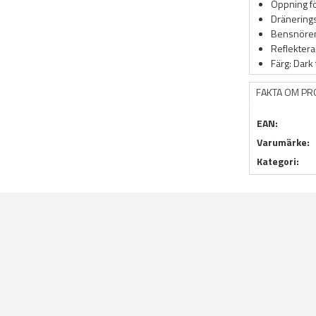
Öppning fö
Dränerings
Bensnören 
Reflektera
Färg: Dark 
FAKTA OM P
EAN:
Varumärke:
Kategori: