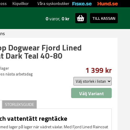
 oss
Köpvillkor
Våra syskonbutiker
0
varor,
0 kr
TILL KASSAN
ans
p Dogwear Fjord Lined
t Dark Teal 40-80
1 399 kr
 lager
oss nästa arbetsdag
Välj Variant
STORLEKSGUIDE
ch vattentätt regntäcke
 med lager på lager när vädret växlar. Med Fjord Lined Raincoat