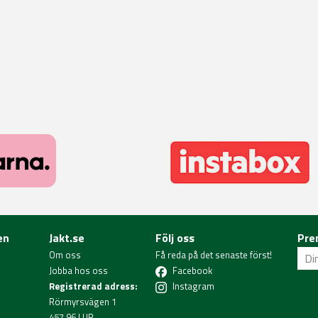
en
Jakt.se
Följ oss
Pre
Om oss
Få reda på det senaste först!
Jobba hos oss
Facebook
Registrerad adress:
Instagram
Rörmyrsvägen 1
457 96 LUR