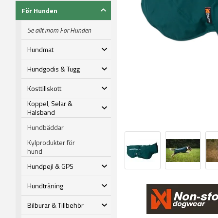
För Hunden
Se allt inom För Hunden
Hundmat
Hundgodis & Tugg
Kosttillskott
Koppel, Selar &
Halsband
Hundbäddar
Kylprodukter för
hund
Hundpejl & GPS
Hundträning
Bilburar & Tillbehör