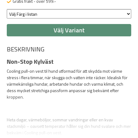
Gratis frakt - över 599:-
Välj Variant
BESKRIVNING
Non-Stop Kylväst
Cooling pull-on vest til hund utformad för att skydda mot värme
stress i flera timmar, när skugga och vatten inte räcker. Idealisk för
värmekänsliga hundar, arbetande hundar och varma klimat, och
dess mycket stretchiga passform anpassar sig bekvämt efter
kroppen.
Heta dagar, värmeböljor, sommar vandringar eller en kvav
stadsmiljö – oavsett temperatur håller sig din hund svalare och mer
bekväm i Cooling pull-on vest.