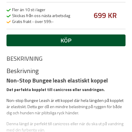
Fler än 10 st i lager
699 KR
Skickas från oss nästa arbetsdag
Gratis frakt - över 599:-
KÖP
BESKRIVNING
Beskrivning
Non-Stop Bungee leash elastiskt koppel
Det perfekta kopplet till canicross eller vandringen.
Non-stop Bungee Leash är ett koppel där hela längden på kopplet
är elastiskt. Detta ger då en mindre belastning på ryggen för både
dig och hunden när plötsliga ryck händer.
Denna längd är perfekt till canicross eller när du ska ut på vandring
med din fyrbenta vän.