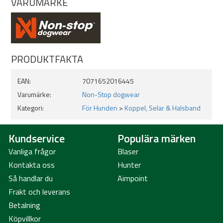
VARUMÄRKE
Starkt yttre skikt av polyester
Vridbar karbinhake
Twist-lock karbin
PRODUKTFAKTA
EAN:
7071652016445
Varumärke:
Non-Stop dogwear
Kategori:
För Hunden
>
Koppel, Selar & Halsband
Kundservice
Populära märken
Vanliga frågor
Blaser
Kontakta oss
Hunter
Så handlar du
Aimpoint
Frakt och leverans
Betalning
Köpvillkor