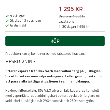
1 295 KR
4 st i lager
Ord. pris: 1 695 kr
Skickas från oss idag
Lägsta pris
Gratis frakt
1-30 dagar: 1 695 kr
KÖP
Produkten kan ej kombineras med rabattkod i kassan.
BESKRIVNING
Eftersökspaket från Nextorch med valbar färg på ljuskäglan.
Via ett vred kan man välja antingen vit eller grönt ljussken för
att passa alla jaktliga situationer i samma ficklampa.
Nextorch Eftersökskit T5G V2.0 vit/grön LED
Levereras komplett
med vapenfäste, uppladdningsbart batteri, tryckströmbrytare och
laddkabel. Ljuskäglan når 290m som vit och 260m som grön.