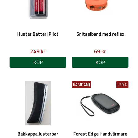
Hunter Batteri Pilot
Snitselband med reflex
249 kr
69 kr
KÖP
KÖP
KAMPANJ
-20 %
Bakkappa Justerbar
Forest Edge Handvärmare