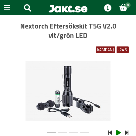
0
Nextorch Eftersökskit T5G V2.0
vit/grön LED
KAMPANJ
-24 %
Previous
Next