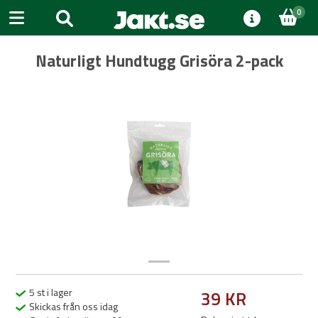
0
Naturligt Hundtugg Grisöra 2-pack
Previous
Next
5 st i lager
39 KR
Skickas från oss idag