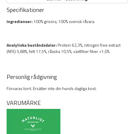
Egenskaper:
Specifikationer
2-pack
Grisöron
Ingredienser:
100% grisöra, 100% svensk råvara.
100% svensk gris
Tillverkat i Sverige
Spannmålsfritt
Analytiska beståndsdelar:
Protein 62,3%, nitrogen free extract
Ett protein
(NFE) 5,88%, fett 17,5%, råaska 10,5%, växtfiber fiber <1,0%
Inga tillsatser
Naturligt tugg
Personlig rådgivning
Förvaras torrt. Ersätter inte din hunds dagliga kost.
VARUMÄRKE