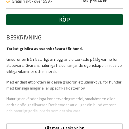
Rek. pris 44 kr
Gratis frakt - över 599:-
KÖP
BESKRIVNING
Torkat grisöra av svensk råvara för hund.
Grisöronen från Naturligt är noggrant lufttorkade på låg värme för
att bevara råvarans naturliga hälsofrämjande egenskaper, inklusive
viktiga vitaminer och mineraler.
Med endast ett protein är dessa grisöron ett utmärkt val för hundar
med känsliga magar eller specifika kostbehov
Naturligt använder inga konserveringsmedel, smakämnen eller
andra onödiga tillsatser. Det betyder att du ger din hund ett rent
och naturligt godis, precis som det ska vara.
Läs mer - Beskrivning