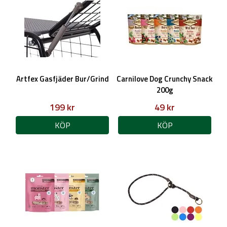
Artfex Gasfjäder Bur/Grind
Carnilove Dog Crunchy Snack
200g
199 kr
49 kr
KÖP
KÖP