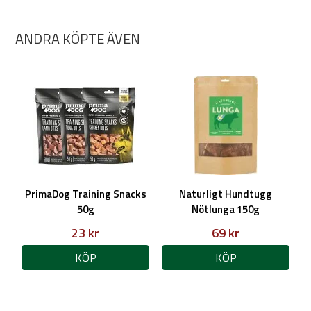
ANDRA KÖPTE ÄVEN
PrimaDog Training Snacks
Naturligt Hundtugg
50g
Nötlunga 150g
23 kr
69 kr
KÖP
KÖP