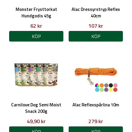
Monster Frysttorkat
Alac Dressyrstryp Reflex
Hundgodis 45g
40cm
62 kr
107 kr
KÖP
KÖP
Carnilove Dog Semi Moist
Alac Reflexspårlina 10m
Snack 200g
49,90 kr
279 kr
KÖP
KÖP