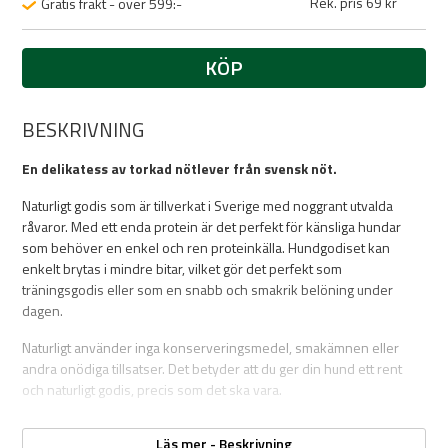
Rek. pris 69 kr
Gratis frakt - över 599:-
KÖP
BESKRIVNING
En delikatess av torkad nötlever från svensk nöt.
Naturligt godis som är tillverkat i Sverige med noggrant utvalda
råvaror. Med ett enda protein är det perfekt för känsliga hundar
som behöver en enkel och ren proteinkälla. Hundgodiset kan
enkelt brytas i mindre bitar, vilket gör det perfekt som
träningsgodis eller som en snabb och smakrik belöning under
dagen.
Naturligt använder inga konserveringsmedel, smakämnen eller
andra onödiga tillsatser. Det betyder att du ger din hund ett rent
och naturligt godis, precis som det ska vara.
Läs mer - Beskrivning