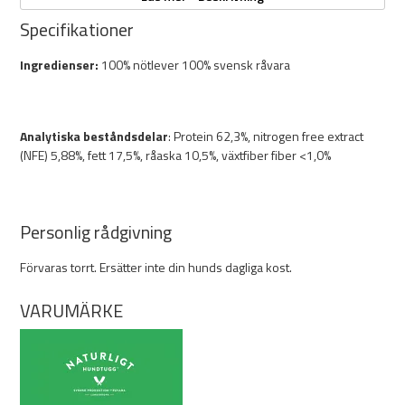
Egenskaper:
Specifikationer
150g
Ingredienser:
100% nötlever 100% svensk råvara
Nötlever
100% svensk nötlever
Tillverkat i Sverige
Spannmålsfritt
Analytiska beståndsdelar
: Protein 62,3%, nitrogen free extract
Ett protein
(NFE) 5,88%, fett 17,5%, råaska 10,5%, växtfiber fiber <1,0%
Inga tillsatser
Naturligt tugg
Personlig rådgivning
Förvaras torrt. Ersätter inte din hunds dagliga kost.
VARUMÄRKE