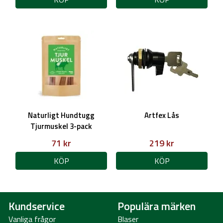
Naturligt Hundtugg
Artfex Lås
Tjurmuskel 3-pack
71 kr
219 kr
KÖP
KÖP
Kundservice
Populära märken
Vanliga frågor
Blaser