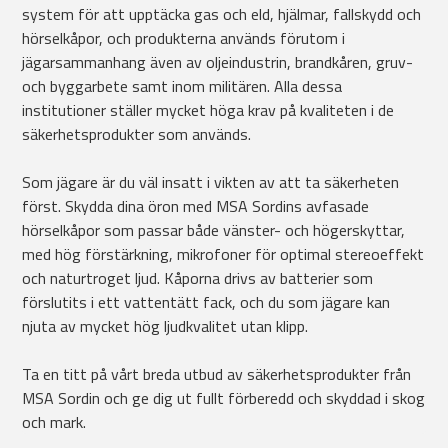
system för att upptäcka gas och eld, hjälmar, fallskydd och
hörselkåpor, och produkterna används förutom i
jägarsammanhang även av oljeindustrin, brandkåren, gruv-
och byggarbete samt inom militären. Alla dessa
institutioner ställer mycket höga krav på kvaliteten i de
säkerhetsprodukter som används.
Som jägare är du väl insatt i vikten av att ta säkerheten
först. Skydda dina öron med MSA Sordins avfasade
hörselkåpor som passar både vänster- och högerskyttar,
med hög förstärkning, mikrofoner för optimal stereoeffekt
och naturtroget ljud. Kåporna drivs av batterier som
förslutits i ett vattentätt fack, och du som jägare kan
njuta av mycket hög ljudkvalitet utan klipp.
Ta en titt på vårt breda utbud av säkerhetsprodukter från
MSA Sordin och ge dig ut fullt förberedd och skyddad i skog
och mark.