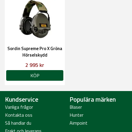
Sordin Supreme Pro X Gröna
Hörselskydd
2 995 kr
KÖP
Kundservice
Populära märken
Vanliga frågor
Blaser
Kontakta oss
Hunter
Så handlar du
Aimpoint
Frakt och leverans