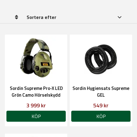
Sortera efter
Sordin Supreme Pro-X LED
Sordin Hygiensats Supreme
Grön Camo Hörselskydd
GEL
3 999 kr
549 kr
KÖP
KÖP