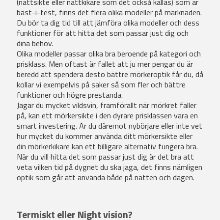
(nattsikte eller nattkikare som det också kallas) som är
bäst-i-test, finns det flera olika modeller på marknaden.
Du bör ta dig tid till att jämföra olika modeller och dess
funktioner för att hitta det som passar just dig och
dina behov.
Olika modeller passar olika bra beroende på kategori och
prisklass. Men oftast är fallet att ju mer pengar du är
beredd att spendera desto bättre mörkeroptik får du, då
kollar vi exempelvis på saker så som fler och bättre
funktioner och högre prestanda.
Jagar du mycket vildsvin, framförallt när mörkret faller
på, kan ett mörkersikte i den dyrare prisklassen vara en
smart investering. Är du däremot nybörjare eller inte vet
hur mycket du kommer använda ditt mörkersikte eller
din mörkerkikare kan ett billigare alternativ fungera bra.
När du vill hitta det som passar just dig är det bra att
veta vilken tid på dygnet du ska jaga, det finns nämligen
optik som går att använda både på natten och dagen.
Termiskt eller Night vision?