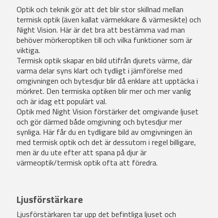
Optik och teknik gör att det blir stor skillnad mellan
termisk optik (även kallat värmekikare & värmesikte) och
Night Vision. Här är det bra att bestämma vad man
behöver mörkeroptiken till och vilka funktioner som är
viktiga.
Termisk optik skapar en bild utifrån djurets värme, där
varma delar syns klart och tydligt i jämförelse med
omgivningen och bytesdjur blir då enklare att upptäcka i
mörkret. Den termiska optiken blir mer och mer vanlig
och är idag ett populärt val.
Optik med Night Vision förstärker det omgivande ljuset
och gör därmed både omgivning och bytesdjur mer
synliga. Här får du en tydligare bild av omgivningen än
med termisk optik och det är dessutom i regel billigare,
men är du ute efter att spana på djur är
värmeoptik/termisk optik ofta att föredra.
Ljusförstärkare
Ljusförstärkaren tar upp det befintliga ljuset och