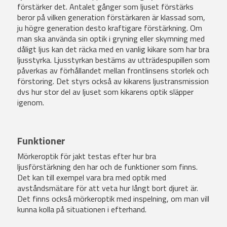
förstärker det. Antalet gånger som ljuset förstärks
beror på vilken generation förstärkaren är klassad som,
ju högre generation desto kraftigare förstärkning. Om
man ska använda sin optik i gryning eller skymning med
dåligt ljus kan det räcka med en vanlig kikare som har bra
ljusstyrka. Ljusstyrkan bestäms av utträdespupillen som
påverkas av förhållandet mellan frontlinsens storlek och
förstoring. Det styrs också av kikarens ljustransmission
dvs hur stor del av ljuset som kikarens optik släpper
igenom.
Funktioner
Mörkeroptik för jakt testas efter hur bra
ljusförstärkning den har och de funktioner som finns.
Det kan till exempel vara bra med optik med
avståndsmätare för att veta hur långt bort djuret är.
Det finns också mörkeroptik med inspelning, om man vill
kunna kolla på situationen i efterhand.