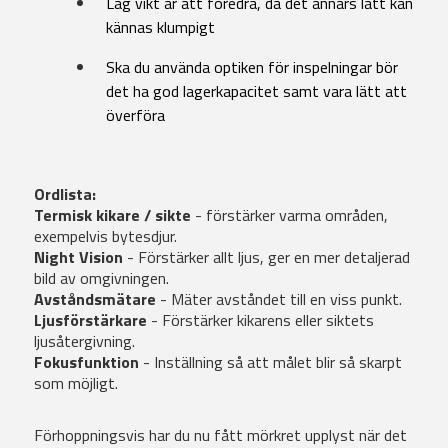
Låg vikt är att föredra, då det annars lätt kan
kännas klumpigt
Ska du använda optiken för inspelningar bör
det ha god lagerkapacitet samt vara lätt att
överföra
Ordlista:
Termisk kikare / sikte
- förstärker varma områden,
exempelvis bytesdjur.
Night Vision
- Förstärker allt ljus, ger en mer detaljerad
bild av omgivningen.
Avståndsmätare
- Mäter avståndet till en viss punkt.
Ljusförstärkare
- Förstärker kikarens eller siktets
ljusåtergivning.
Fokusfunktion
- Inställning så att målet blir så skarpt
som möjligt.
Förhoppningsvis har du nu fått mörkret upplyst när det