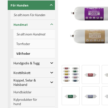
För Hunden
Se allt inom För Hunden
Hundmat
Se allt inom Hundmat
Torrfoder
Våtfoder
Hundgodis & Tugg
Kosttillskott
Koppel, Selar &
Halsband
Hundbäddar
Kylprodukter för
hund