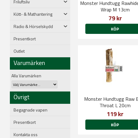
Friluftsliv
Monster Hundtugg Rawhid
Wrap M 13cm
Kött- & Mathantering
79 kr
Radio & Hörselskydd
KÖP
Presentkort
Outlet
Varumärken
Alla Varumärken
Övrigt
Monster Hundtugg Raw 
Throat L 20cm
Begagnade vapen
119 kr
Presentkort
KÖP
Kontakta oss