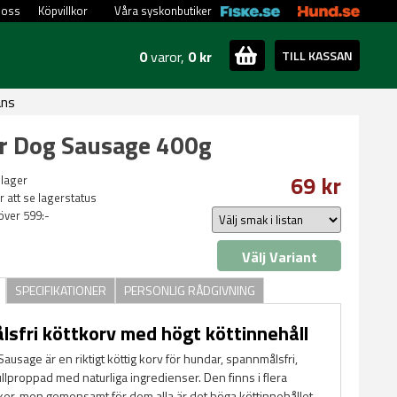
 oss
Köpvillkor
Våra syskonbutiker
0
varor,
0 kr
TILL KASSAN
ans
r Dog Sausage 400g
69 kr
 lager
ör att se lagerstatus
 över 599:-
Välj Variant
SPECIFIKATIONER
PERSONLIG RÅDGIVNING
sfri köttkorv med högt köttinnehåll
usage är en riktigt köttig korv för hundar, spannmålsfri,
llproppad med naturliga ingredienser. Den finns i flera
r, men gemensamt för dem alla är det höga köttinnehållet