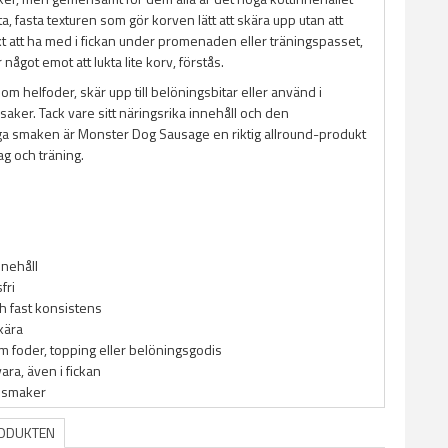
, fasta texturen som gör korven lätt att skära upp utan att
kt att ha med i fickan under promenaden eller träningspasset,
 något emot att lukta lite korv, förstås.
m helfoder, skär upp till belöningsbitar eller använd i
saker. Tack vare sitt näringsrika innehåll och den
a smaken är Monster Dog Sausage en riktig allround-produkt
g och träning.
nnehåll
fri
ch fast konsistens
kära
m foder, topping eller belöningsgodis
vara, även i fickan
r smaker
RODUKTEN