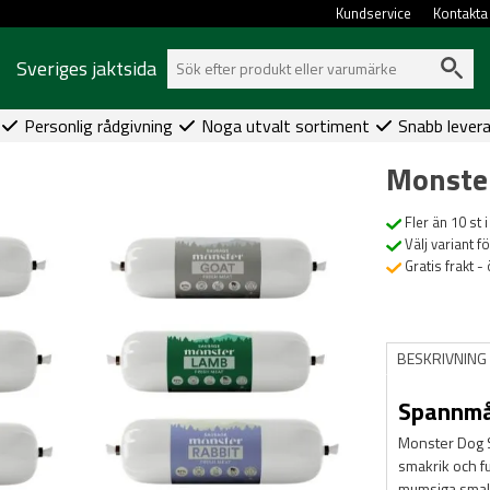
Kundservice
Kontakta
Sveriges jaktsida
Personlig rådgivning
Noga utvalt sortiment
Snabb lever
Monste
Fler än 10 st i
Välj variant f
Gratis frakt -
BESKRIVNING
Spannmål
Monster Dog Sa
smakrik och fu
mumsiga smake