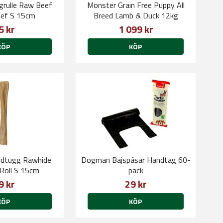
rulle Raw Beef
Monster Grain Free Puppy All
Beef S 15cm
Breed Lamb & Duck 12kg
5 kr
1 099 kr
KÖP
KÖP
dtugg Rawhide
Dogman Bajspåsar Handtag 60-
 Roll S 15cm
pack
9 kr
29 kr
KÖP
KÖP