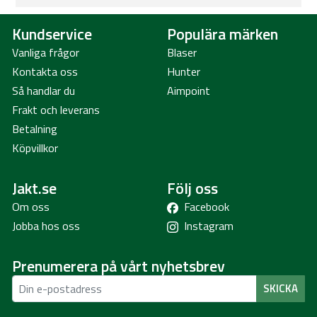
Dessutom ingår:
Kundservice
Populära märken
En Monster Treats Freeze Dried Pork 45 g
En Green Bone Hållare inkl. rulle Lavendel
Vanliga frågor
Blaser
Kontakta oss
Hunter
Så handlar du
Aimpoint
Önskar du en specifik fodersort? Kontakta oss gärna, så hjälper vi dig att
Frakt och leverans
anpassa kitet efter din valps behov.
Betalning
Köpvillkor
Jakt.se
Följ oss
Om oss
Facebook
Jobba hos oss
Instagram
Prenumerera på vårt nyhetsbrev
SKICKA