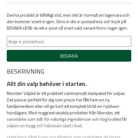
Denna produkt är tillfälligt slut, men det är normalt en lagervara och
den kommer snart in igen. Skriv in din e-postadress och tryck på
BEVAKA så får du ett e-post så snart vald variant finns i lager igen.
BEVAKA
BESKRIVNING
Allt din valp behöver i starten.
Monster Valpkit är ett praktiskt sammansatt startpaket för valpar.
Det passar perfekt för dig som precis har fått hem en ny
familjemedlem eller vill ge bort ett komplett kit till en nybliven
hundägare. Med noggrant utvalda produkter från Monster, ett
varumärke som står för naturliga ingredienser och hög kvalitet får
valpen en trygg och hälsosam start i livet.
I kitet finns både foder och tillbehör som underlättar de första