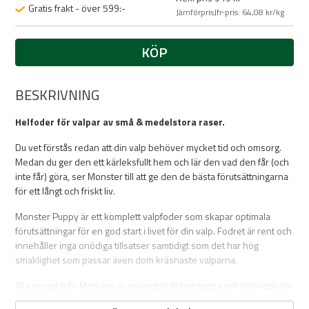
Gratis frakt - över 599:-
Jämförpris
Jfr-pris
: 64,08 kr/kg
KÖP
BESKRIVNING
Helfoder för valpar av små & medelstora raser.
Du vet förstås redan att din valp behöver mycket tid och omsorg.
Medan du ger den ett kärleksfullt hem och lär den vad den får (och
inte får) göra, ser Monster till att ge den de bästa förutsättningarna
för ett långt och friskt liv.
Monster Puppy är ett komplett valpfoder som skapar optimala
förutsättningar för en god start i livet för din valp. Fodret är rent och
innehåller inga onödiga tillsatser samtidigt som det har hög
smaklighet som passar även dom kräsnaste valparna.
Alla recept från Monster är omsorgsfullt framtagna och förfinade för
att leverera högsta kvalitet. Varje liten ingrediens är viktig, noggrant