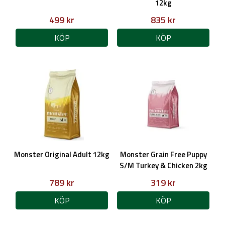
12kg
499 kr
835 kr
KÖP
KÖP
Monster Original Adult 12kg
Monster Grain Free Puppy
S/M Turkey & Chicken 2kg
789 kr
319 kr
KÖP
KÖP