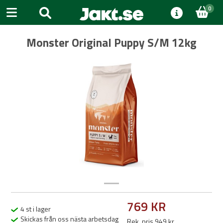
0
Monster Original Puppy S/M 12kg
Previous
Next
769 KR
4 st i lager
Skickas från oss nästa arbetsdag
Rek. pris 949 kr