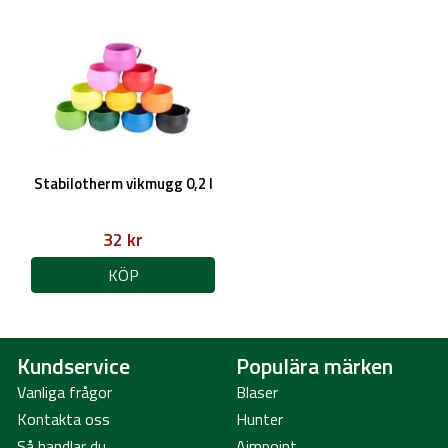
Stabilotherm vikmugg 0,2 l
32 kr
KÖP
Kundservice
Populära märken
Vanliga frågor
Blaser
Kontakta oss
Hunter
Så handlar du
Aimpoint