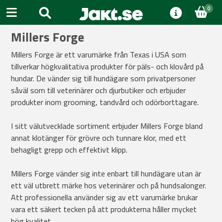
0
Millers Forge
Millers Forge är ett varumärke från Texas i USA som
tillverkar högkvalitativa produkter för päls- och klovård på
hundar. De vänder sig till hundägare som privatpersoner
såväl som till veterinärer och djurbutiker och erbjuder
produkter inom grooming, tandvård och odörborttagare.
I sitt välutvecklade sortiment erbjuder Millers Forge bland
annat klotänger för grövre och tunnare klor, med ett
behagligt grepp och effektivt klipp.
Millers Forge vänder sig inte enbart till hundägare utan är
ett väl utbrett märke hos veterinärer och på hundsalonger.
Att professionella använder sig av ett varumärke brukar
vara ett säkert tecken på att produkterna håller mycket
hög kvalitet.