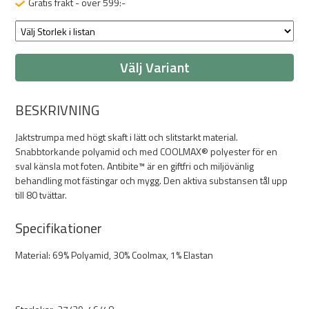
Gratis frakt - över 599:-
Välj Variant
BESKRIVNING
Jaktstrumpa med högt skaft i lätt och slitstarkt material.
Snabbtorkande polyamid och med COOLMAX® polyester för en
sval känsla mot foten. Antibite™ är en giftfri och miljövänlig
behandling mot fästingar och mygg. Den aktiva substansen tål upp
till 80 tvättar.
Specifikationer
Material: 69% Polyamid, 30% Coolmax, 1% Elastan