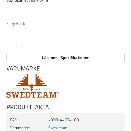
Storlekar: 37/39-46/48
Färg: Black
Vikt: 0,1 kg
Läs mer - Specifikationer
VARUMÄRKE
PRODUKTFAKTA
EAN:
7330144034108
Varumärke:
Swedteam