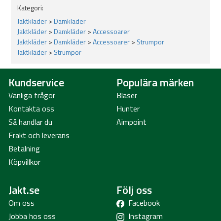
Kategori:
Jaktkläder
>
Damkläder
Jaktkläder
>
Damkläder
>
Accessoarer
Jaktkläder
>
Damkläder
>
Accessoarer
>
Strumpor
Jaktkläder
>
Strumpor
Kundservice
Populära märken
Vanliga frågor
Blaser
Kontakta oss
Hunter
Så handlar du
Aimpoint
Frakt och leverans
Betalning
Köpvillkor
Jakt.se
Följ oss
Om oss
Facebook
Jobba hos oss
Instagram