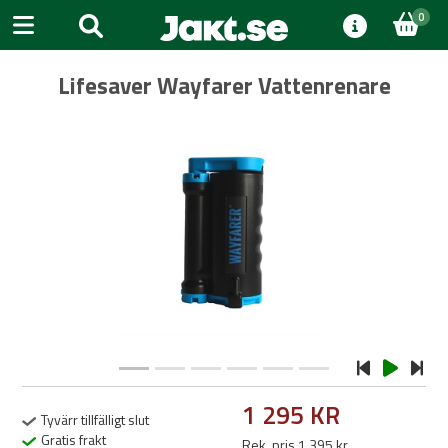
0
Lifesaver Wayfarer Vattenrenare
Previous
Next
1 295 KR
Tyvärr tillfälligt slut
Gratis frakt
Rek. pris 1 395 kr