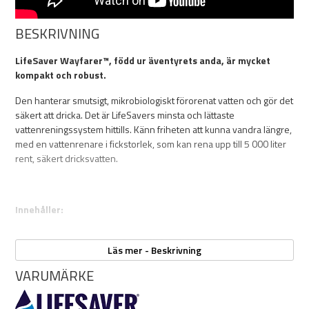
BESKRIVNING
LifeSaver Wayfarer™, född ur äventyrets anda, är mycket
kompakt och robust.
Den hanterar smutsigt, mikrobiologiskt förorenat vatten och gör det
säkert att dricka. Det är LifeSavers minsta och lättaste
vattenreningssystem hittills. Känn friheten att kunna vandra längre,
med en vattenrenare i fickstorlek, som kan rena upp till 5 000 liter
rent, säkert dricksvatten.
Innehåller:
LifeSaver Wayfarer™ (vattenfilter och kolfilter installerat)
Slangar för inlopp & utlopp
Läs mer - Beskrivning
Förvaringspåse
VARUMÄRKE