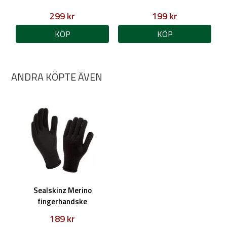
299 kr
199 kr
KÖP
KÖP
ANDRA KÖPTE ÄVEN
Sealskinz Merino
fingerhandske
189 kr