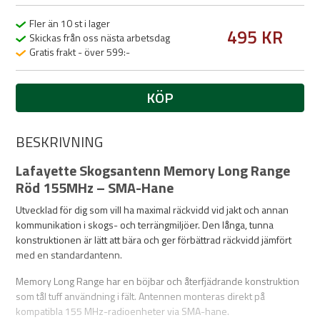
Fler än 10 st i lager
495 KR
Skickas från oss nästa arbetsdag
Gratis frakt - över 599:-
KÖP
BESKRIVNING
Lafayette Skogsantenn Memory Long Range
Röd 155MHz – SMA-Hane
Utvecklad för dig som vill ha maximal räckvidd vid jakt och annan
kommunikation i skogs- och terrängmiljöer. Den långa, tunna
konstruktionen är lätt att bära och ger förbättrad räckvidd jämfört
med en standardantenn.
Memory Long Range har en böjbar och återfjädrande konstruktion
som tål tuff användning i fält. Antennen monteras direkt på
kompatibla 155 MHz-radioenheter via SMA-hane.