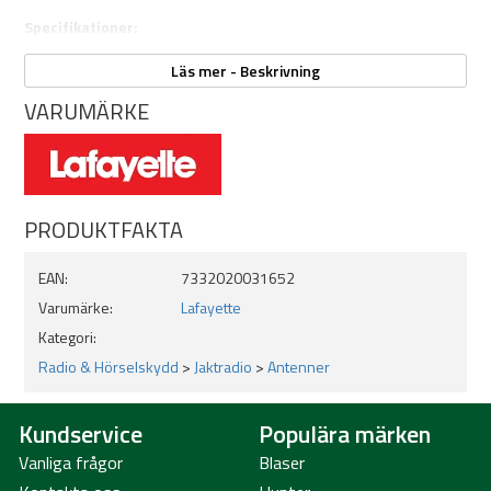
Specifikationer:
Frekvens: 155 MHz
Läs mer - Beskrivning
Antenntyp: Memory Long Range skogsantenn
VARUMÄRKE
Färg: Röd
Anslutning: SMA-hane
Längd: 81 cm
Böjbar och återfjädrande konstruktion
Artikelnummer: 3165
PRODUKTFAKTA
EAN:
7332020031652
Varumärke:
Lafayette
Kategori:
Radio & Hörselskydd
>
Jaktradio
>
Antenner
Kundservice
Populära märken
Vanliga frågor
Blaser