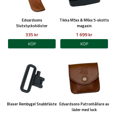
Edvardsons
Tikka M5xx & M6xx 5-skotts
Slutstyckshölster
magasin
335 kr
1 699 kr
KÖP
KÖP
Blaser Rembygel Snabbfäste
Edvardsons Patronhållare av
läder med lock