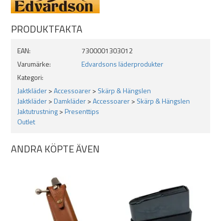
Färgade kanter och sydd med en dekorsöm runt om.
Välj mellan motiven Älg, Björn eller Vildsvin. Motiven går runt
PRODUKTFAKTA
om.
Ett mycket snyggt bälte där man kan välja sitt favoritmotiv.
Finns i längderna 85 / 95 / 105 och 115 cm. Titta på vår
EAN:
7300001303012
måttbild hur vi mäter våra bälten.
Varumärke:
Edvardsons läderprodukter
Kategori:
Jaktkläder
>
Accessoarer
>
Skärp & Hängslen
Jaktkläder
>
Damkläder
>
Accessoarer
>
Skärp & Hängslen
Jaktutrustning
>
Presenttips
Outlet
ANDRA KÖPTE ÄVEN