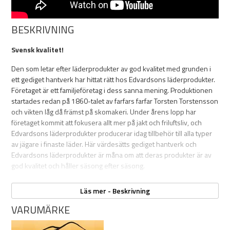
BESKRIVNING
Svensk kvalitet!
Den som letar efter läderprodukter av god kvalitet med grunden i
ett gediget hantverk har hittat rätt hos Edvardsons läderprodukter.
Företaget är ett familjeföretag i dess sanna mening. Produktionen
startades redan på 1860-talet av farfars farfar Torsten Torstensson
och vikten låg då främst på skomakeri. Under årens lopp har
företaget kommit att fokusera allt mer på jakt och friluftsliv, och
Edvardsons läderprodukter producerar idag tillbehör till alla typer
av jägare i finaste läder. Här värdesätts gediget hantverk och
Edvardsons läderprodukter är måna om att deras produkter är av
god kvalitet och håller säsong efter säsong.
Läs mer - Beskrivning
Egenskaper:
VARUMÄRKE
Läderbälte i oxhud, bredd 39 mm.
Färg brun med ett spänne i antik mässing.