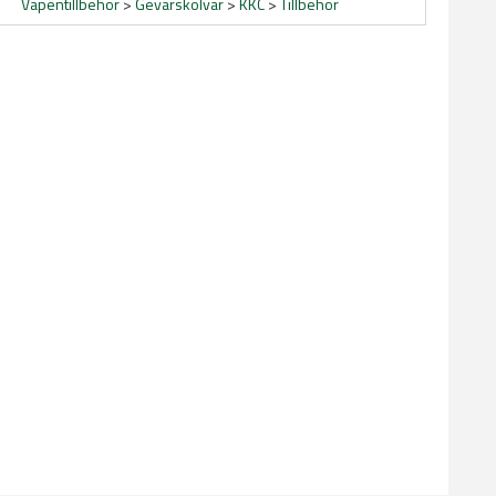
Vapentillbehör
>
Gevärskolvar
>
KKC
>
Tillbehör