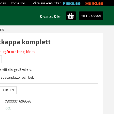
 oss
Köpvillkor
Våra syskonbutiker
0
varor,
0 kr
TILL KASSAN
ans
kkappa komplett
 utgått och kan ej köpas
 till din gevärskolv.
spacerplattor och bult.
RODUKTEN
7300001696046
KKC