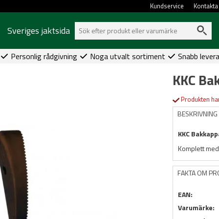
Kundservice
Kontakta
Sveriges jaktsida
Personlig rådgivning
Noga utvalt sortiment
Snabb lever
KKC Ba
Produkten har
BESKRIVNING
KKC Bakkappa
Komplett med 
FAKTA OM P
EAN:
Varumärke: