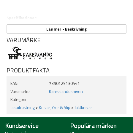
Specifikationer:
Bladlängd: 100mm
Läs mer - Beskrivning
Totallängd: 210mm
VARUMÄRKE
Vikt: 104g
Skaft i oljad masurbjörk och renhorn
Rostfritt Sandvik12C27 stål härdat till 57HR
PRODUKTFAKTA
EAN:
7350129130441
Varumärke:
Karesuandokniven
Kategori:
Jaktutrustning
>
Knivar, Yxor & Slip
>
Jaktknivar
Kundservice
Populära märken