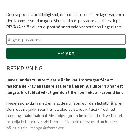
Denna produkt är tillfälligt slut, men det är normalt en lagervara och
den kommer snart in igen. Skriv in din e-postadress och tryck på
BEVAKA så får du ett e-post så snart vald variant finns i lager igen.
BEVAKA
BESKRIVNING
Karesuandos "Hunter"-serie är knivar framtagen för att
matcha de krav en jägare ställer på en kniv, Hunter 10 har ett
längre, brett blad vilket gör den till en perfekt all-around kniv.
Hygienisk jaktkniv med en slät design som gör den lätt att hålla ren.
Den rostfria jaktkniven har ett blad av Sandvik 12c27™ och ett
handtag i naturmaterial. Medföljer gör en fin knivslida. Bryn bladet
och olja in handtaget vid behov så kan du räkna med att kniven
håller sig fin i många år framöver!