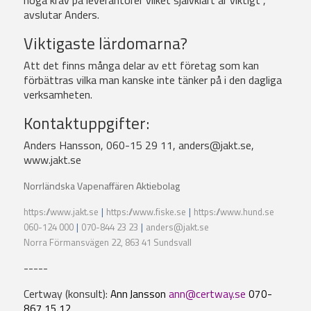
höga krav på leverantörer vilket självklart är viktigt",
avslutar Anders.
Viktigaste lärdomarna?
Att det finns många delar av ett företag som kan
förbättras vilka man kanske inte tänker på i den dagliga
verksamheten.
Kontaktuppgifter:
Anders Hansson, 060-15 29 11,
anders@jakt.se
,
www.jakt.se
Norrländska Vapenaffären Aktiebolag
https://www.jakt.se
|
https://www.fiske.se
|
https://www.hund.se
060-124 000
|
070-844 23 23
|
anders@jakt.se
Norra Förmansvägen 22, 863 41 Sundsvall
-----
Certway (konsult):
Ann Jansson
ann@certway.se
070-
867 15 12