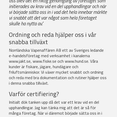
oss blev det en riktig genomgång av företaget som
initierades av krav vid en del upphandlingar och när
vi började sätta oss in i vad det hela innebar märkte
vi snabbt att det var något som hela företaget
skulle ha nytta av."
Ordning och reda hjälper oss i vår
snabba tillväxt
Norrländska Vapenaffären AB ett av Sveriges ledande
e-handelsföretag med verksamhet i kanalerna
www.jakt.se, www.fiske.se och www.hund.se. Våra
kunder är fiskare, jägare, hundägare och
friluftsmänniskor. Vi växer mycket snabbt och ordning
och reda med bra dokumentation och rutiner hjälper oss
i denna snabba tillväxt.
Varför certifiering?
Initialt dök tanken upp då det var ett krav vid en del
upphandlingar. Jag kan tänka mig att det är så för
många företag. När vi däremot började sätta oss in i