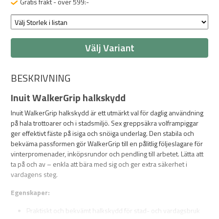
Gratis frakt - över 599:-
Välj Variant
BESKRIVNING
Inuit WalkerGrip halkskydd
Inuit WalkerGrip halkskydd är ett utmärkt val för daglig användning
på hala trottoarer och i stadsmiljö. Sex greppsäkra volframpiggar
ger effektivt fäste på isiga och snöiga underlag. Den stabila och
bekväma passformen gör WalkerGrip till en pålitlig följeslagare för
vinterpromenader, inköpsrundor och pendling till arbetet. Lätta att
ta på och av – enkla att bära med sig och ger extra säkerhet i
vardagens steg.
Egenskaper:
Praktiskt och bekvämt halkskydd för stad- och vardagsbruk