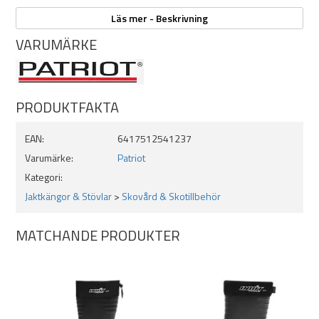
6 mycket greppsäkra volframpiggar säkerställer bra fäste
Lätta att ta på och av tack vare flexibelt material
Läs mer - Beskrivning
2 st per förpackning
VARUMÄRKE
PRODUKTFAKTA
EAN:
6417512541237
Varumärke:
Patriot
Kategori:
Jaktkängor & Stövlar
>
Skovård & Skotillbehör
MATCHANDE PRODUKTER