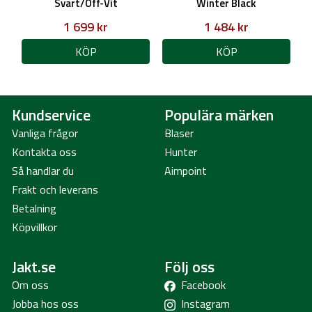
Svart/Off-Vit
Winter Black
1 699 kr
1 484 kr
KÖP
KÖP
Kundservice
Populära märken
Vanliga frågor
Blaser
Kontakta oss
Hunter
Så handlar du
Aimpoint
Frakt och leverans
Betalning
Köpvillkor
Jakt.se
Följ oss
Om oss
Facebook
Jobba hos oss
Instagram