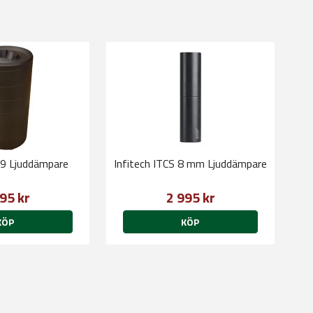
S9 Ljuddämpare
Infitech ITCS 8 mm Ljuddämpare
95 kr
2 995 kr
KÖP
KÖP