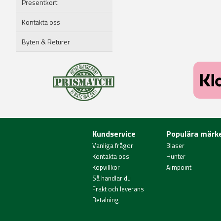
Presentkort
Kontakta oss
Byten & Returer
Kundservice
Populära märk
Vanliga frågor
Blaser
Kontakta oss
Hunter
Köpvillkor
Aimpoint
Så handlar du
Frakt och leverans
Betalning