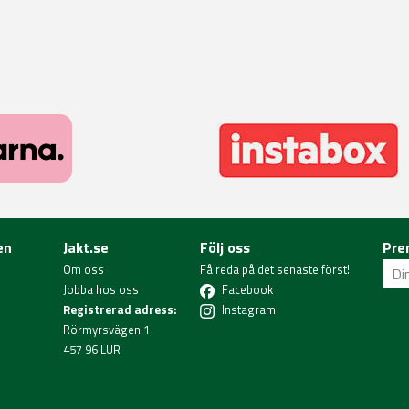
en
Jakt.se
Följ oss
Pre
Om oss
Få reda på det senaste först!
Jobba hos oss
Facebook
Registrerad adress:
Instagram
Rörmyrsvägen 1
457 96 LUR