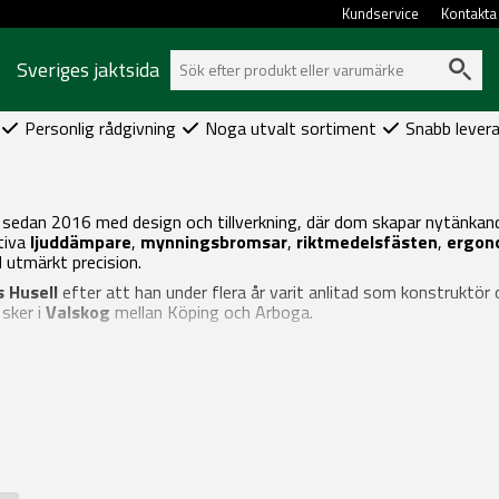
Kundservice
Kontakta
Sveriges jaktsida
Personlig rådgivning
Noga utvalt sortiment
Snabb lever
 sedan 2016 med design och tillverkning, där dom skapar nytänkan
tiva
ljuddämpare
,
mynningsbromsar
,
riktmedelsfästen
,
ergono
 utmärkt precision.
s Husell
efter att han under flera år varit anlitad som konstruktör
 sker i
Valskog
mellan Köping och Arboga.