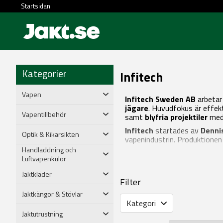
Startsidan
Kategorier
Infitech
Vapen
Infitech Sweden AB
arbetar
jägare
. Huvudfokus är effek
Vapentillbehör
samt
blyfria projektiler
med
Infitech
startades av
Denni
Optik & Kikarsikten
vapenindustrin. Produktionen
Handladdning och
Luftvapenkulor
Jaktkläder
Filter
Jaktkängor & Stövlar
Kategori
Jaktutrustning