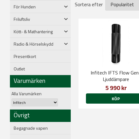
Sortera efter
För Hunden
Friluftsliv
Kött- & Mathantering
Radio & Hörselskydd
Presentkort
Outlet
Infitech IFTS Flow Ge
Ljuddämpare
Varumärken
5 990 kr
Alla Varumärken
KÖP
Övrigt
Begagnade vapen