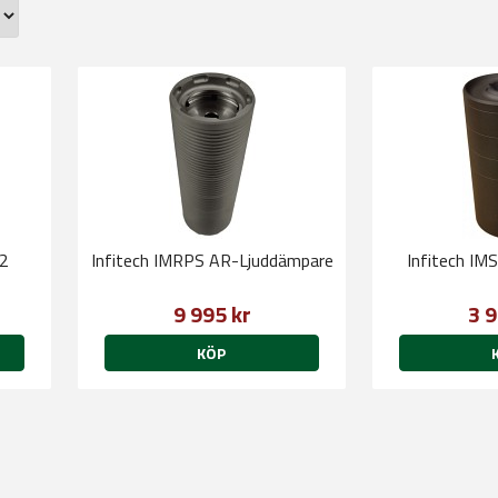
n2
Infitech IMRPS AR-Ljuddämpare
Infitech IM
9 995 kr
3 9
KÖP