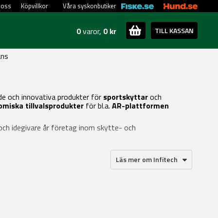
 oss
Köpvillkor
Våra syskonbutiker
0
varor,
0 kr
TILL KASSAN
ans
de och innovativa produkter för
sportskyttar
och
miska tillvalsprodukter
för bl.a.
AR-plattformen
 och idegivare år företag inom skytte- och
Läs mer om Infitech