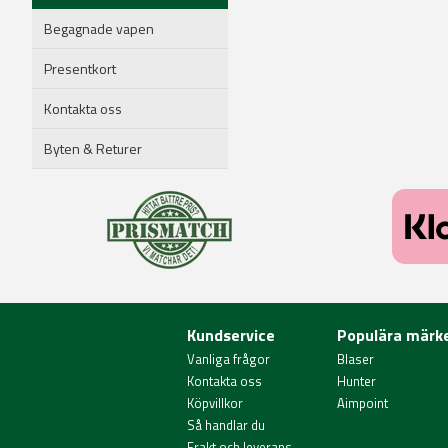
Begagnade vapen
Presentkort
Kontakta oss
Byten & Returer
Kundservice
Populära märk
Vanliga frågor
Blaser
Kontakta oss
Hunter
Köpvillkor
Aimpoint
Så handlar du
Frakt och leverans