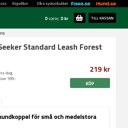
 oss
Köpvillkor
Våra syskonbutiker
0
varor,
0 kr
TILL KASSAN
ans
Seeker Standard Leash Forest
219 kr
oss idag
 över 599:-
KÖP
hundkoppel för små och medelstora