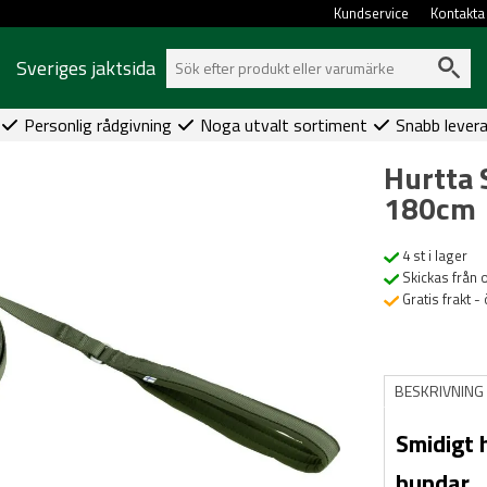
Kundservice
Kontakta
Sveriges jaktsida
Personlig rådgivning
Noga utvalt sortiment
Snabb lever
Hurtta 
180cm
4 st i lager
Skickas från 
Gratis frakt -
BESKRIVNING
Smidigt 
hundar