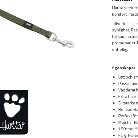
Hurtta seeker
komfort, meda
Tillverkat i s
synlighet. Pas
följsamma mat
promenader. 
enhetlig.
Egenskaper
Lätt och s
Passar äve
Vadderat 
Extra handt
Slitstarka
Reflexdeta
Perfekt fö
Matchar H
180cmx1
Färg: For