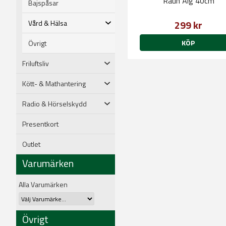
Rauh Älg 40cm
Bajspåsar
299 kr
Vård & Hälsa
KÖP
Övrigt
Friluftsliv
Kött- & Mathantering
Radio & Hörselskydd
Presentkort
Outlet
Varumärken
Alla Varumärken
Övrigt