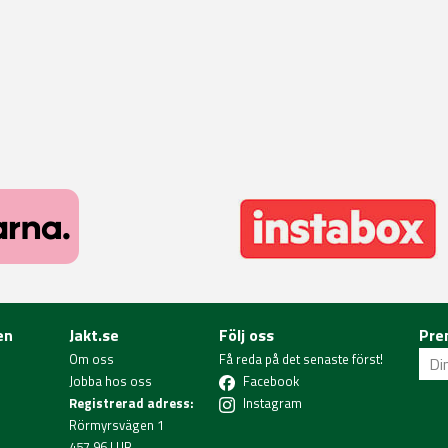
en
Jakt.se
Följ oss
Pre
Om oss
Få reda på det senaste först!
Jobba hos oss
Facebook
Registrerad adress:
Instagram
Rörmyrsvägen 1
457 96 LUR