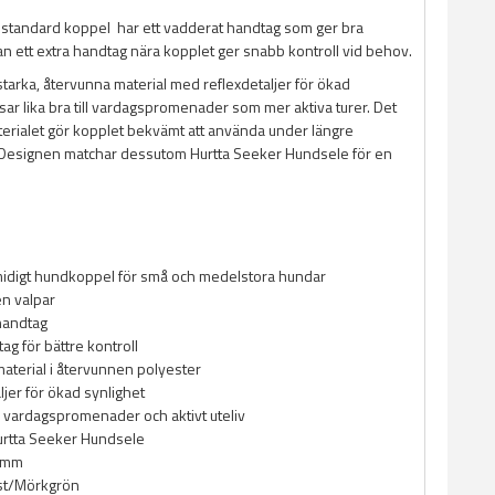
 standard koppel har ett vadderat handtag som ger bra
n ett extra handtag nära kopplet ger snabb kontroll vid behov.
litstarka, återvunna material med reflexdetaljer för ökad
sar lika bra till vardagspromenader som mer aktiva turer. Det
erialet gör kopplet bekvämt att använda under längre
Designen matchar dessutom Hurtta Seeker Hundsele för en
midigt hundkoppel för små och medelstora hundar
n valpar
handtag
ag för bättre kontroll
 material i återvunnen polyester
ljer för ökad synlighet
r vardagspromenader och aktivt uteliv
urtta Seeker Hundsele
5mm
est/Mörkgrön