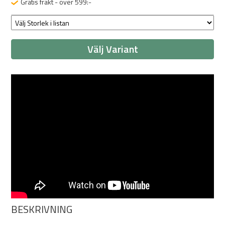
Gratis frakt - över 599:-
Välj Variant
BESKRIVNING