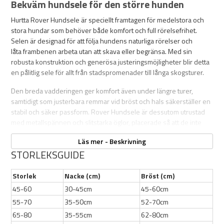
Bekväm hundsele för den större hunden
Hurtta Rover Hundsele är speciellt framtagen för medelstora och
stora hundar som behöver både komfort och full rörelsefrihet.
Selen är designad för att följa hundens naturliga rörelser och
låta frambenen arbeta utan att skava eller begränsa. Med sin
robusta konstruktion och generösa justeringsmöjligheter blir detta
en pålitlig sele för allt från stadspromenader till långa skogsturer.
Den breda vadderingen ger komfort även under längre turer,
samtidigt som justerbara remmar vid bröst och hals säkerställer en
stabil och säker passform. Rover Hundsele är dessutom utrustad
med metallspännen och slitstarka öglor, placerade så att de inte
stör hunden när den rör sig. Reflexer på rygg och bröst ökar
Läs mer - Beskrivning
synligheten i mörker och gör hunden trygg även vid
STORLEKSGUIDE
kvällspromenader.
Storlek
Nacke (cm)
Bröst (cm)
45-60
30-45cm
45-60cm
Egenskaper:
55-70
35-50cm
52-70cm
Fri rörelse för frambenen
65-80
35-55cm
62-80cm
Smal, justerbar vaddering fram