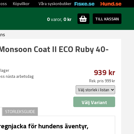
 oss
Köpvillkor
Våra syskonbutiker
0
varor,
0 kr
TILL KASSAN
ans
Monsoon Coat II ECO Ruby 40-
939 kr
 lager
oss nästa arbetsdag
Rek. pris 999 kr
Välj Variant
STORLEKSGUIDE
regnjacka för hundens äventyr,