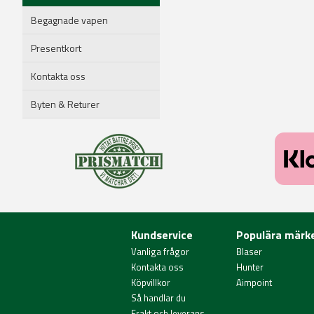
Begagnade vapen
Presentkort
Kontakta oss
Byten & Returer
Kundservice
Populära märk
Vanliga frågor
Blaser
Kontakta oss
Hunter
Köpvillkor
Aimpoint
Så handlar du
Frakt och leverans