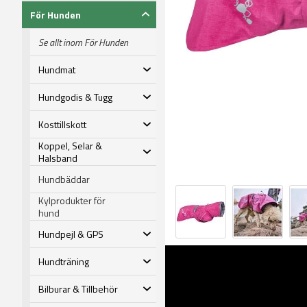
För Hunden
Se allt inom För Hunden
Hundmat
Hundgodis & Tugg
Kosttillskott
Koppel, Selar &
Halsband
Hundbäddar
Kylprodukter för
hund
Hundpejl & GPS
Hundträning
Bilburar & Tillbehör