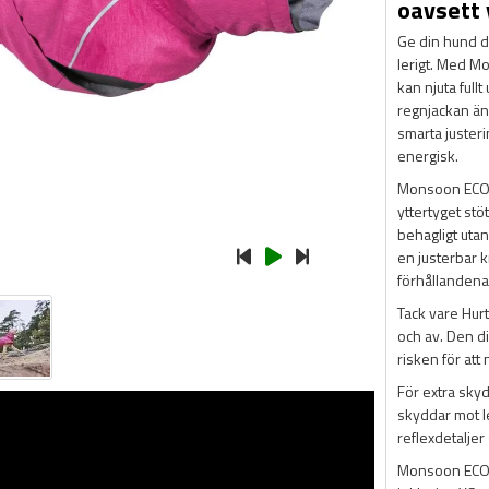
oavsett 
Ge din hund d
lerigt. Med M
kan njuta ful
regnjackan än
smarta justeri
energisk.
Monsoon ECO är
yttertyget stö
behagligt utan
en justerbar k
förhållandena
Tack vare Hurt
och av. Den di
risken för att
För extra sky
skyddar mot l
reflexdetaljer
Monsoon ECO är