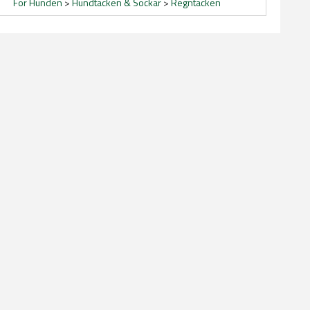
För Hunden
>
Hundtäcken & Sockar
>
Regntäcken