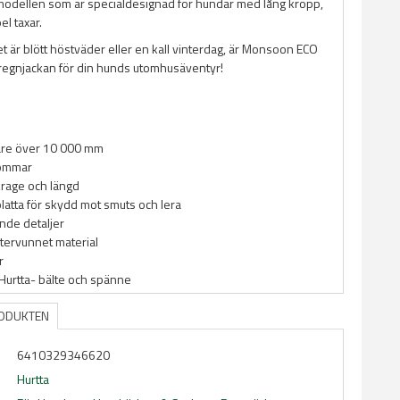
modellen som är specialdesignad för hundar med lång kropp,
el taxar.
t är blött höstväder eller en kall vinterdag, är Monsoon ECO
regnjackan för din hunds utomhusäventyr!
are över 10 000 mm
sömmar
krage och längd
atta för skydd mot smuts och lera
nde detaljer
tervunnet material
r
 Hurtta- bälte och spänne
RODUKTEN
6410329346620
Hurtta