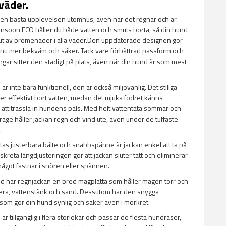
väder.
en bästa upplevelsen utomhus, även när det regnar och är
onsoon ECO håller du både vatten och smuts borta, så din hund
lt ut av promenader i alla väder.Den uppdaterade designen gör
nu mer bekväm och säker. Tack vare förbättrad passform och
ngar sitter den stadigt på plats, även när din hund är som mest
 inte bara funktionell, den är också miljövänlig. Det stiliga
ter effektivt bort vatten, medan det mjuka fodret känns
 att trassla in hundens päls. Med helt vattentäta sömmar och
rage håller jackan regn och vind ute, även under de tuffaste
.
tas justerbara bälte och snabbspänne är jackan enkel att ta på
skreta längdjusteringen gör att jackan sluter tätt och eliminerar
 något fastnar i snören eller spännen.
dd har regnjackan en bred magplatta som håller magen torr och
era, vattenstänk och sand. Dessutom har den snygga
 som gör din hund synlig och säker även i mörkret.
 tillgänglig i flera storlekar och passar de flesta hundraser,