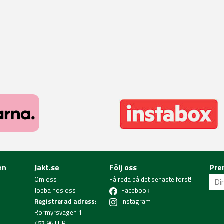
en
Jakt.se
Följ oss
Pre
Om oss
Få reda på det senaste först!
Jobba hos oss
Facebook
Registrerad adress:
Instagram
Rörmyrsvägen 1
457 96 LUR