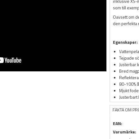
inklusive XS-
som till exemp
Oavsett om de
den perfekta 
Egenskaper:
Vattenpel
Tejpade 
Justerbar 
Bred magpl
Reflektera
80-100% å
Mjukt fode
Justerbart
FAKTA OM P
EAN:
Varumärke: