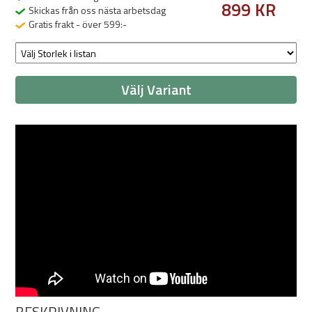
899 KR
Skickas från oss nästa arbetsdag
Gratis frakt - över 599:-
Välj Variant
BESKRIVNING