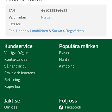
Mjukt foder
Justerbart Hurtta- bälte och spänne
EAN:
6410329346422
Varumärke:
Hurtta
Kategori:
För Hunden
>
Hundtäcken & Sockar
>
Regntäcken
Kundservice
Populära märken
Vanliga frågor
Blaser
Kontakta oss
Hunter
Så handlar du
Aimpoint
Frakt och leverans
Betalning
Köpvillkor
Jakt.se
Följ oss
Om oss
Facebook