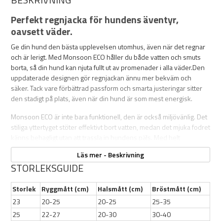
Perfekt regnjacka för hundens äventyr,
oavsett väder.
Ge din hund den bästa upplevelsen utomhus, även när det regnar
och är lerigt. Med Monsoon ECO håller du både vatten och smuts
borta, så din hund kan njuta fullt ut av promenader i alla väder.Den
uppdaterade designen gör regnjackan ännu mer bekväm och
säker. Tack vare förbättrad passform och smarta justeringar sitter
den stadigt på plats, även när din hund är som mest energisk.
Monsoon ECO är inte bara funktionell, den är också miljövänlig. Det
stiliga yttertyget stöter effektivt bort vatten, medan det mjuka fodret
känns behagligt utan att trassla in hundens päls. Med helt
vattentäta sömmar och en justerbar krage håller jackan regn och
Läs mer - Beskrivning
vind ute, även under de tuffaste förhållandena.
STORLEKSGUIDE
Tack vare Hurttas justerbara bälte och snabbspänne är jackan enkel
att ta på och av. Den diskreta längdjusteringen gör att jackan sluter
Storlek
Ryggmått (cm)
Halsmått (cm)
Bröstmått (cm)
tätt och eliminerar risken för att något fastnar i snören eller
23
20-25
20-25
25-35
spännen.
25
22-27
20-30
30-40