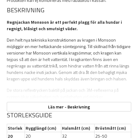
Produkten kan ej kombineras med rabattkod i kassan.
BESKRIVNING
Regnjackan Monsoon är ett perfekt plagg för alla hundar i
regnigt, blåsigt och smutsigt väder.
Den helt nya tekniska konstruktionen av kragen i Monsoon
möjliggör en mer heltäckande sömtejpning. Till skillnad från tidigare
versioner har Monsoon vertikala kragsömmar, och kragen kan
tejpas så att den är helt vattentät. I kragkanten finns även en
regnkrage av vattentät trikå, som hindrar vatten från att rinna längs
hundens nacke inuti jackan. Genom att dra åt den behagligt mjuka
kragen uppe vid hundens hals skyddas även bringan och halsen.
De stora reflextrycken baktill på jackan och 3M-reflexerna på
ryggen ökar säkerheten och synligheten vid mörker.
Läs mer - Beskrivning
Monsoonjackans utmärkta dimensionering garanterar god
STORLEKSGUIDE
passform för de flesta raserna. Magstyckets breda form håller
jackan på plats, och den hålls på hunden också vid vildare lekar,
utan att begränsa hundens rörelser. Det väl täckande magstycket
Storlek
Rygglängd (cm)
Halsmått (cm)
Bröstmått (cm)
skyddar magen effektivt mot smuts och sand.
20
20
32
25-50