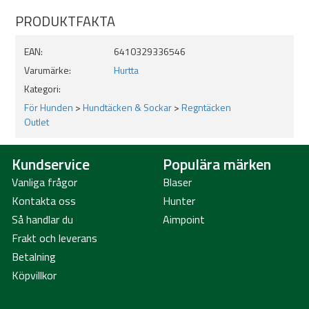
Skaka av eller borsta bort löst hundhår innan tvätt
PRODUKTFAKTA
Lossa spänningen på alla elastiska dragskor innan du lägger
täcket i tvättmaskinen
Skall ej torktumlas, strykas eller kemtvättas
EAN:
6410329336546
Använd ej sköljmedel
Varumärke:
Hurtta
Kategori:
För Hunden
>
Hundtäcken & Sockar
>
Regntäcken
Outlet
Kundservice
Populära märken
Vanliga frågor
Blaser
Kontakta oss
Hunter
Så handlar du
Aimpoint
Frakt och leverans
Betalning
Köpvillkor