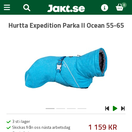
0
Hurtta Expedition Parka II Ocean 55-65
Previous
Next
3 st i lager
1 159 KR
Skickas från oss nästa arbetsdag