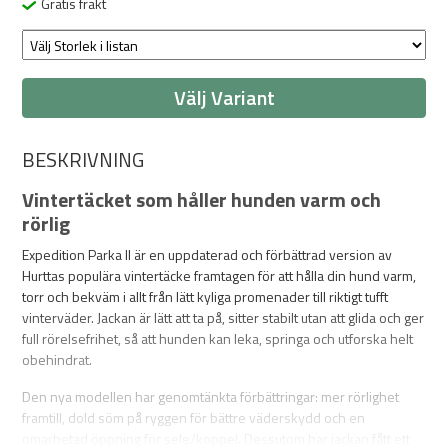
Gratis frakt
Välj Variant
BESKRIVNING
Vintertäcket som håller hunden varm och
rörlig
Expedition Parka II är en uppdaterad och förbättrad version av
Hurttas populära vintertäcke framtagen för att hålla din hund varm,
torr och bekväm i allt från lätt kyliga promenader till riktigt tufft
vinterväder. Jackan är lätt att ta på, sitter stabilt utan att glida och ger
full rörelsefrihet, så att hunden kan leka, springa och utforska helt
obehindrat.
Den nya modellen har genomtänkta förbättringar: mer rörlighet
framtill, dold söm på ryggen för bättre väderskydd och en
omarbetad öppning för sele/koppel. Dessutom har jackan fått ett