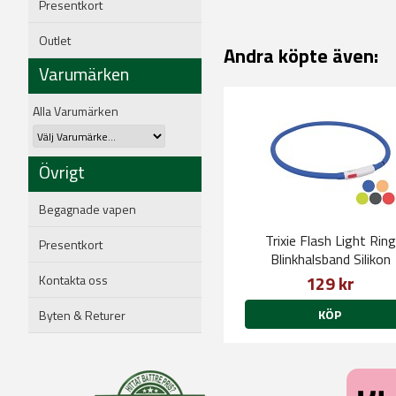
Presentkort
Outlet
Andra köpte även:
Varumärken
Alla Varumärken
Övrigt
Begagnade vapen
Trixie Flash Light Ring
Presentkort
Blinkhalsband Silikon
129 kr
Kontakta oss
KÖP
Byten & Returer