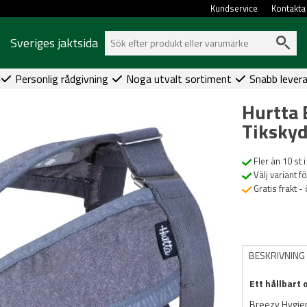
Kundservice
Kontakta
Sveriges jaktsida
Personlig rådgivning
Noga utvalt sortiment
Snabb lever
Hurtta 
Tiksky
Fler än 10 st i
Välj variant f
Gratis frakt -
BESKRIVNING
Ett hållbart
Breezy Hygiene