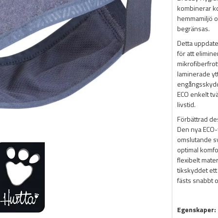
kombinerar ko
hemmamiljö och
begränsas.
Detta uppdate
för att elimi
mikrofiberfrot
laminerade ytte
engångsskydd 
ECO enkelt tvä
livstid.
Förbättrad des
Den nya ECO-
omslutande sv
optimal komfor
flexibelt mate
tikskyddet et
fästs snabbt o
Egenskaper: