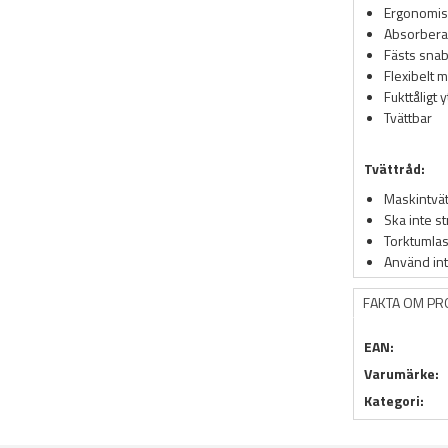
Ergonomis
Absorberan
Fästs snab
Flexibelt m
Fukttåligt 
Tvättbar
Tvättråd:
Maskintvä
Ska inte s
Torktumlas
Använd in
FAKTA OM P
EAN:
Varumärke:
Kategori: