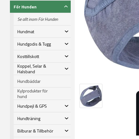
För Hunden
Se allt inom För Hunden
Hundmat
Hundgodis & Tugg
Kosttillskott
Koppel, Selar &
Halsband
Hundbäddar
Kylprodukter för
hund
Hundpejl & GPS
Hundträning
Bilburar & Tillbehör