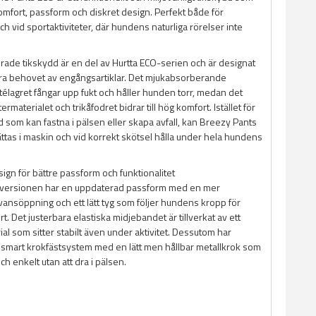
mfort, passform och diskret design. Perfekt både för
 vid sportaktiviteter, där hundens naturliga rörelser inte
rade tikskydd är en del av Hurtta ECO-serien och är designat
nera behovet av engångsartiklar. Det mjukabsorberande
télagret fångar upp fukt och håller hunden torr, medan det
rmaterialet och trikåfodret bidrar till hög komfort. Istället för
som kan fastna i pälsen eller skapa avfall, kan Breezy Pants
ttas i maskin och vid korrekt skötsel hålla under hela hundens
ign för bättre passform och funktionalitet
versionen har en uppdaterad passform med en mer
ansöppning och ett lätt tyg som följer hundens kropp för
t. Det justerbara elastiska midjebandet är tillverkat av ett
rial som sitter stabilt även under aktivitet. Dessutom har
t smart krokfästsystem med en lätt men hållbar metallkrok som
ch enkelt utan att dra i pälsen.