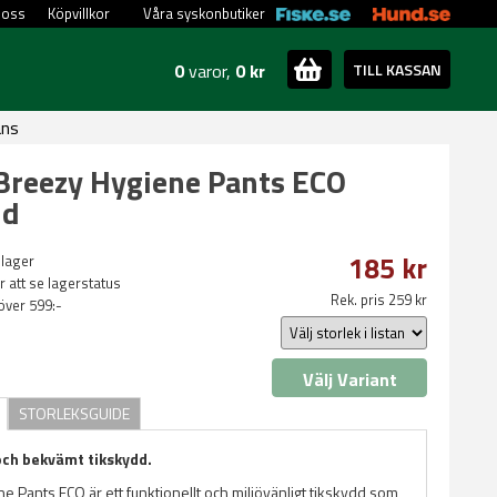
 oss
Köpvillkor
Våra syskonbutiker
0
varor,
0 kr
TILL KASSAN
ans
Breezy Hygiene Pants ECO
dd
185 kr
 lager
ör att se lagerstatus
Rek. pris 259 kr
 över 599:-
Välj Variant
STORLEKSGUIDE
 och bekvämt tikskydd.
 Pants ECO är ett funktionellt och miljövänligt tikskydd som