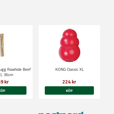
ugg Rawhide Beef
KONG Classic XL
 XL 36cm
9 kr
224 kr
KÖP
KÖP