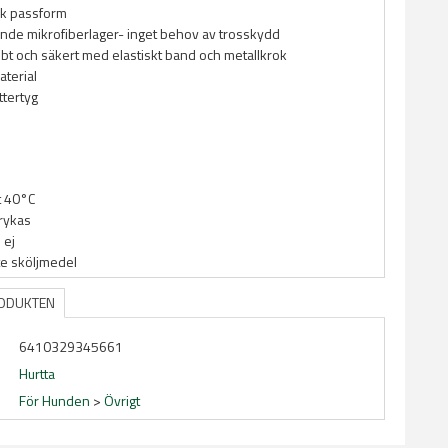
k passform
de mikrofiberlager- inget behov av trosskydd
bt och säkert med elastiskt band och metallkrok
aterial
yttertyg
t 40°C
trykas
 ej
te sköljmedel
RODUKTEN
6410329345661
Hurtta
För Hunden
>
Övrigt