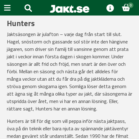
0
Hunters
Jaktsäsongen är julafton – varje dag från start till slut.
Hagel, snöstorm och gassande sol stör inte den hängivne
jägaren, som driver sin familj till vansinne genom att prata
jakt i veckor innan första dagen i skogen kommer. Under
säsongen är allt frid och fröjd, men snart är den över och
förbi. Mellan en säsong och nästa går det alldeles för
många veckor utan att du får dra på dig jaktkläderna och
ströva genom skogarna igen. Somliga löser detta genom
att ägna sig åt många olika typer av jakt, där säsongerna är
utspridda över året, men vi har en annan lösning. Eller,
rättare sagt, Hunters har en annan lösning.
Hunters är till för dig som vill peppa inför nästa jaktpass,
öva på din teknik eller bara njuta av spännande jaktäventyr
medan geväret står undanställt. Sedan 1990 har de filmat