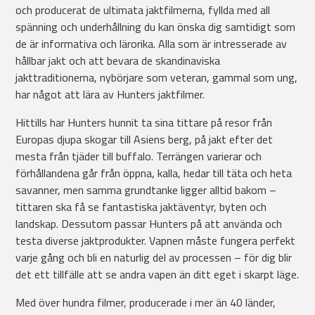
och producerat de ultimata jaktfilmerna, fyllda med all
spänning och underhållning du kan önska dig samtidigt som
de är informativa och lärorika. Alla som är intresserade av
hållbar jakt och att bevara de skandinaviska
jakttraditionerna, nybörjare som veteran, gammal som ung,
har något att lära av Hunters jaktfilmer.
Hittills har Hunters hunnit ta sina tittare på resor från
Europas djupa skogar till Asiens berg, på jakt efter det
mesta från tjäder till buffalo. Terrängen varierar och
förhållandena går från öppna, kalla, hedar till täta och heta
savanner, men samma grundtanke ligger alltid bakom –
tittaren ska få se fantastiska jaktäventyr, byten och
landskap. Dessutom passar Hunters på att använda och
testa diverse jaktprodukter. Vapnen måste fungera perfekt
varje gång och bli en naturlig del av processen – för dig blir
det ett tillfälle att se andra vapen än ditt eget i skarpt läge.
Med över hundra filmer, producerade i mer än 40 länder,