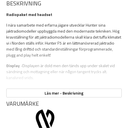
BESKRIVNING
Radiopaket med headset
I nära samarbete med erfarna jägare utvecklar Hunter sina
jaktradiomodeller uppbyggda med den modernaste tekniken. Hög
kravställning för att jaktradiomodellerna skall klara det tuffa klimatet
vi i Norden ställs inför. Hunter F5 är en lättmanövrerad jaktradio
med lång drifttid och standardinställningar förprogrammerade,
plugg and play helt enkelt!
Display
-Displayen är dold men den tänds upp under skalet vid
sändning och mottagning eller när någon tangent trycks alt.
kanalvred vrids.
Sändbegränsning
Den automatiska sändbegränsningen stänger
Läs mer - Beskrivning
av sändaren efter 60 sekunder, detta för att undvika problem och
störningar om sänd tangenten (PTT) av misstag skulle hållas intryckt
VARUMÄRKE
under längre tid.
Batterisparfunktion
Radion har en automatisk
batterisparfunktion som minskar batteriförbrukningen till ett