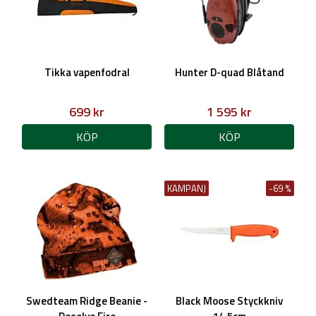
Tikka vapenfodral
Hunter D-quad Blåtand
699 kr
1 595 kr
KÖP
KÖP
KAMPANJ
-69 %
Swedteam Ridge Beanie -
Black Moose Styckkniv