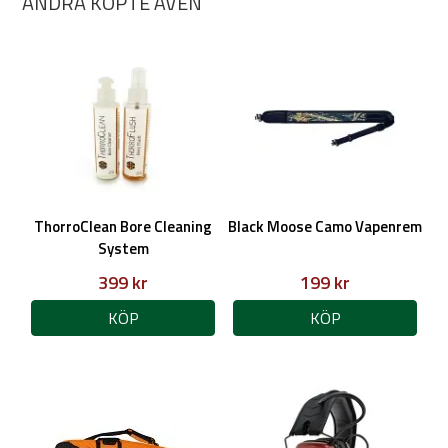
ANDRA KÖPTE ÄVEN
ThorroClean Bore Cleaning
Black Moose Camo Vapenrem
System
399 kr
199 kr
KÖP
KÖP