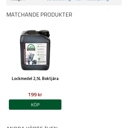
4 st pluggar
MATCHANDE PRODUKTER
Kom ihåg:
När produkten inte används på ett tag, är det viktigt att batteriet
laddas. Om inte detta görs med jämna mellanrum, så riskerar
batteriet att ta skada och eventuellt sluta fungera.
Testad och utvecklad i Sverige
Lockmedel 2,5L Boktjära
199 kr
KÖP