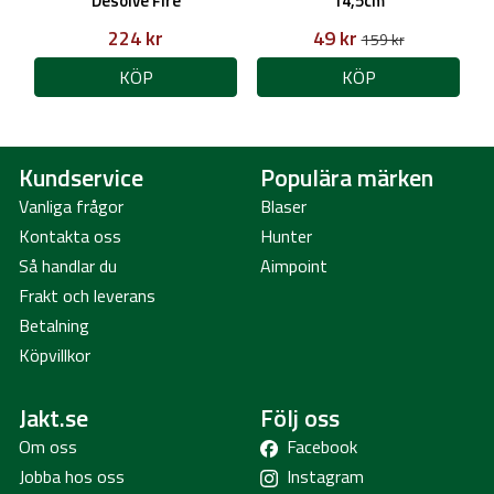
Desolve Fire
14,5cm
224 kr
49 kr
159 kr
KÖP
KÖP
Kundservice
Populära märken
Vanliga frågor
Blaser
Kontakta oss
Hunter
Så handlar du
Aimpoint
Frakt och leverans
Betalning
Köpvillkor
Jakt.se
Följ oss
Om oss
Facebook
Jobba hos oss
Instagram