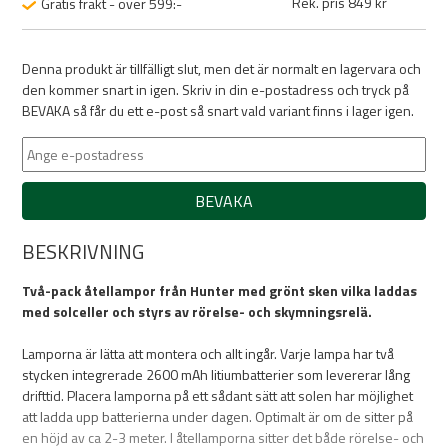
Rek. pris 849 kr
Gratis frakt - över 599:-
Denna produkt är tillfälligt slut, men det är normalt en lagervara och
den kommer snart in igen. Skriv in din e-postadress och tryck på
BEVAKA så får du ett e-post så snart vald variant finns i lager igen.
BEVAKA
BESKRIVNING
Två-pack åtellampor från Hunter med grönt sken vilka laddas
med solceller och styrs av rörelse- och skymningsrelä.
Lamporna är lätta att montera och allt ingår. Varje lampa har två
stycken integrerade 2600 mAh litiumbatterier som levererar lång
drifttid. Placera lamporna på ett sådant sätt att solen har möjlighet
att ladda upp batterierna under dagen. Optimalt är om de sitter på
en höjd av ca 2-3 meter. I åtellamporna sitter det både rörelse- och