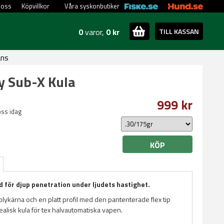
 oss
Köpvillkor
Våra syskonbutiker
0
varor,
0 kr
TILL KASSAN
ans
y Sub-X Kula
999 kr
oss idag
KÖP
d för djup penetration under ljudets hastighet.
lykärna och en platt profil med den pantenterade flex tip
ealisk kula för tex halvautomatiska vapen.