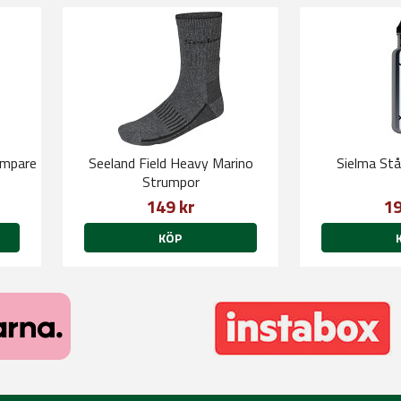
ämpare
Seeland Field Heavy Marino
Sielma Stå
Strumpor
149 kr
19
KÖP