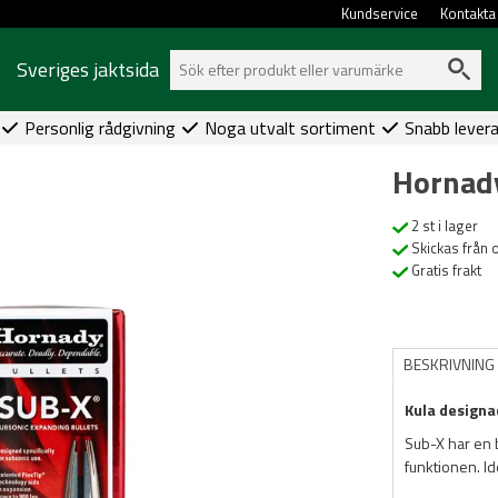
Kundservice
Kontakta
Sveriges jaktsida
Personlig rådgivning
Noga utvalt sortiment
Snabb lever
Hornad
2 st i lager
Skickas från 
Gratis frakt
BESKRIVNING
Kula designa
Sub-X har en b
funktionen. Id