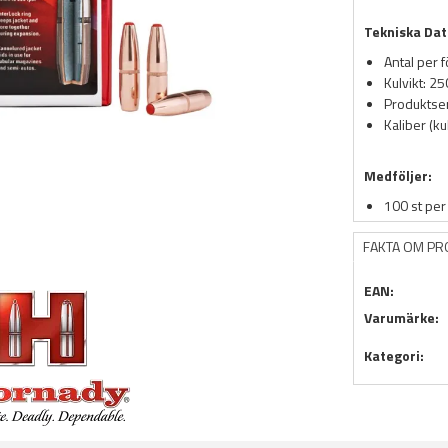
Tekniska Dat
Antal per 
Kulvikt: 2
Produktser
Kaliber (ku
Medföljer:
100 st per
FAKTA OM P
EAN:
Varumärke:
Kategori: