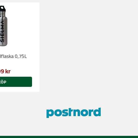
lflaska 0,75L
9 kr
KÖP