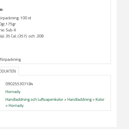
a:
förpackning: 100 st
50gr,175gr
ie: Sub-X
la): 35 Cal. (357) och .308
 förpackning
RODUKTEN
090255307184
Hornady
Handladdning och Luftvapenkulor
>
Handladdning
>
Kulor
>
Hornady