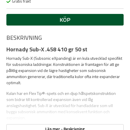
Gratis frakt
KÖP
BESKRIVNING
Hornady Sub-X .458 410 gr 50 st
Hornady Sub-X (Subsonic eXpanding) är en kula utvecklad specifikt
för subsoniska laddningar. Konstruktionen är framtagen för att ge
pålitlig expansion vid de lägre hastigheter som subsonisk
ammunition genererar, där traditionella kulor ofta inte expanderar
optimalt.
Kulan har en Flex Tip®-spets och en djup hålspetskonstruktion
som bidrar till kontrollerad expansion även vid låg
anslagshastighet. Sub-X är utvecklad för handladdare som vill
bygga subsonisk ammunition med konsekvent funktion och
expansion.
Specifikationer
Läs mer - Beskrivning