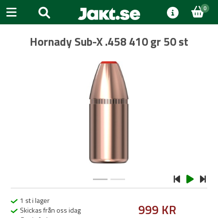
0
Hornady Sub-X .458 410 gr 50 st
Previous
Next
1 st i lager
999 KR
Skickas från oss idag