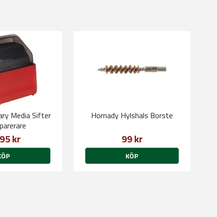
ry Media Sifter
Hornady Hylshals Borste
parerare
95 kr
99 kr
KÖP
KÖP