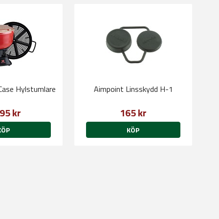
ase Hylstumlare
Aimpoint Linsskydd H-1
95 kr
165 kr
KÖP
KÖP