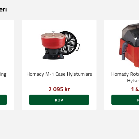
er:
ing
Hornady M-1 Case Hylstumlare
Hornady Rota
Hylse
2 095 kr
1 4
KÖP