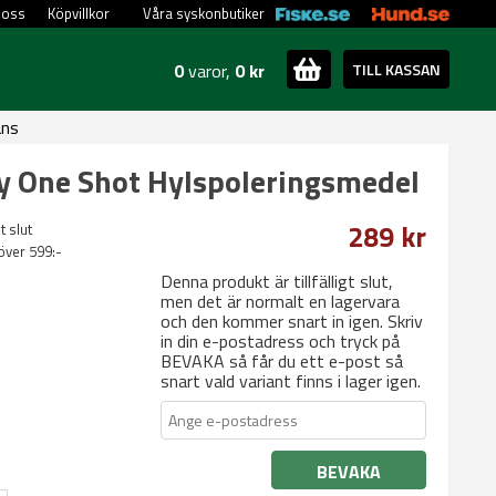
 oss
Köpvillkor
Våra syskonbutiker
0
varor,
0 kr
TILL KASSAN
ans
 One Shot Hylspoleringsmedel
289 kr
t slut
 över 599:-
Denna produkt är tillfälligt slut,
men det är normalt en lagervara
och den kommer snart in igen. Skriv
in din e-postadress och tryck på
BEVAKA så får du ett e-post så
snart vald variant finns i lager igen.
BEVAKA