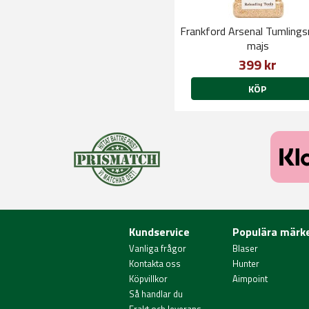
Frankford Arsenal Tumling
majs
399 kr
KÖP
Kundservice
Populära märk
Vanliga frågor
Blaser
Kontakta oss
Hunter
Köpvillkor
Aimpoint
Så handlar du