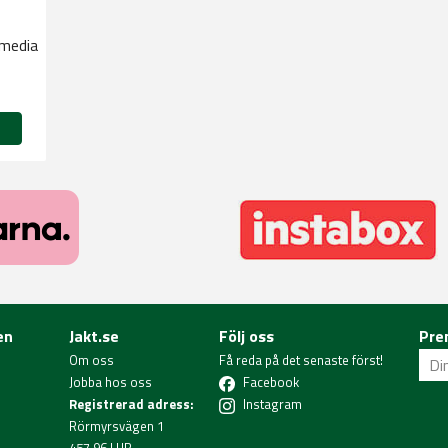
smedia
en
Jakt.se
Följ oss
Pre
Om oss
Få reda på det senaste först!
Jobba hos oss
Facebook
Registrerad adress:
Instagram
Rörmyrsvägen 1