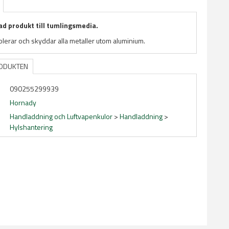
d produkt till tumlingsmedia.
lerar och skyddar alla metaller utom aluminium.
RODUKTEN
090255299939
Hornady
Handladdning och Luftvapenkulor
>
Handladdning
>
Hylshantering