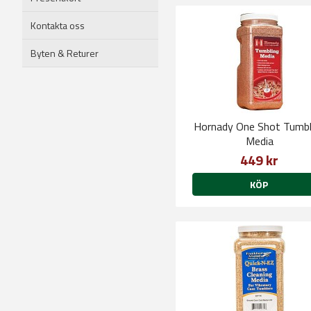
Kontakta oss
Byten & Returer
Hornady One Shot Tumbl
Media
449 kr
KÖP