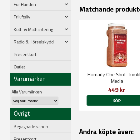
För Hunden
Matchande produkt
Friluftsliv
Kött- & Mathantering
Radio & Hörselskydd
Presentkort
Outlet
Hornady One Shot Tumbl
Varumärken
Media
449 kr
Alla Varumärken
KÖP
Övrigt
Begagnade vapen
Andra köpte även:
Presentkort