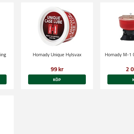
ing
Hornady Unique Hylsvax
Hornady M-1 C
99 kr
2 0
KÖP