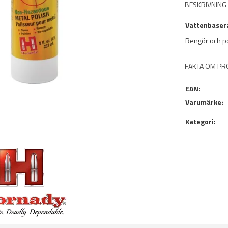
BESKRIVNING
Vattenbasera
Rengör och po
FAKTA OM P
EAN:
Varumärke:
Kategori: