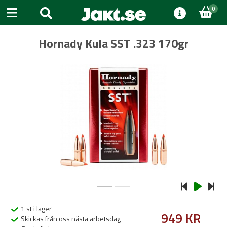
0
Hornady Kula SST .323 170gr
Previous
Next
1 st i lager
949 KR
Skickas från oss nästa arbetsdag