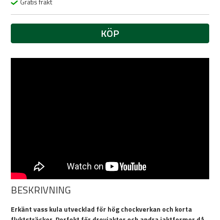
Gratis frakt
KÖP
BESKRIVNING
Erkänt vass kula utvecklad för hög chockverkan och korta
flyktsträckor. Perfekt för drevjakter och andra jaktformer då