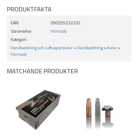
Specifikationer:
PRODUKTFAKTA
Antal per förpackning: 100 st
Kulvikt: 170 grains
EAN:
090255232332
Produktserie: SST
Varumärke:
Hornady
Sectional Densisty / SD .233
Ballistisk Koefficient / BC (G1) .445
Kategori:
Kaliber: (kula) 8mm .323
Handladdning och Luftvapenkulor
>
Handladdning
>
Kulor
>
Hornady
MATCHANDE PRODUKTER