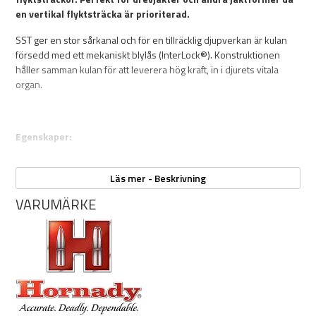
en vertikal flyktsträcka är prioriterad.
SST ger en stor sårkanal och för en tillräcklig djupverkan är kulan
försedd med ett mekaniskt blylås (InterLock®). Konstruktionen
håller samman kulan för att leverera hög kraft, in i djurets vitala
organ.
Egenskaper:
Snabbexpanderande kula med kilformad plastspets
Utmärkta ballistiska egenskaper med avsmalnande profil
Läs mer - Beskrivning
(boattail design)
VARUMÄRKE
Cannelure – Kulans rillade midja hjälper till att hålla samman
mantel och kärna, samt ger en tillförlitlig crimp vid
handladdning (hoppressning av hylshals)
InterLock® säkerställer djupverkan genom att mekanisk hålla
samman kulans blykärna och kopparmantel