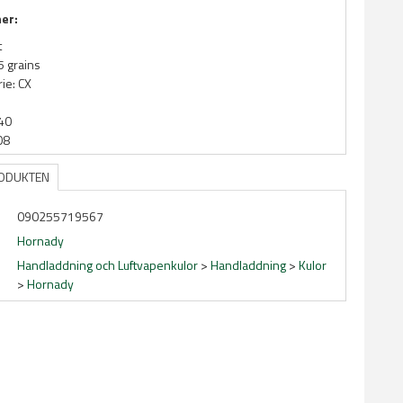
ner:
t
5 grains
ie: CX
440
08
RODUKTEN
090255719567
Hornady
Handladdning och Luftvapenkulor
>
Handladdning
>
Kulor
>
Hornady