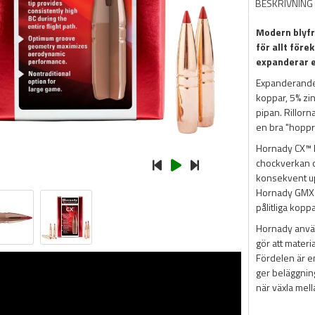
BESKRIVNING
Modern blyfr
för allt för
expanderar ef
Expanderande 
koppar, 5% zi
pipan. Rillorna
en bra "hoppr
Hornady CX™ ha
chockverkan 
konsekvent up
Hornady GMX 
pålitliga kopp
Hornady använ
gör att materia
Fördelen är e
ger beläggning
när växla mell