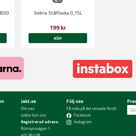
8000
Sielma Stålflaska 0,75L
199 kr
KÖP
en
Jakt.se
Följ oss
Pre
Om oss
Få reda på det senaste först!
Jobba hos oss
Facebook
Registrerad adress:
Instagram
Rörmyrsvägen 1
457 96 LUR