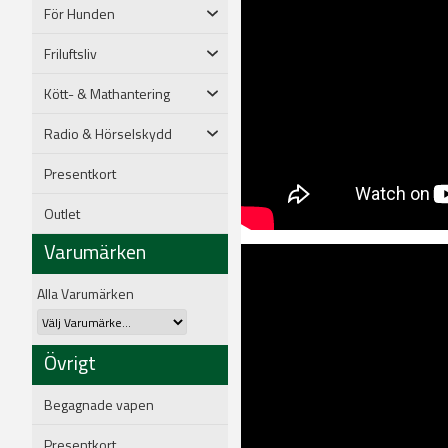
För Hunden
Friluftsliv
Kött- & Mathantering
Radio & Hörselskydd
Presentkort
Outlet
Varumärken
Alla Varumärken
Övrigt
Begagnade vapen
Presentkort