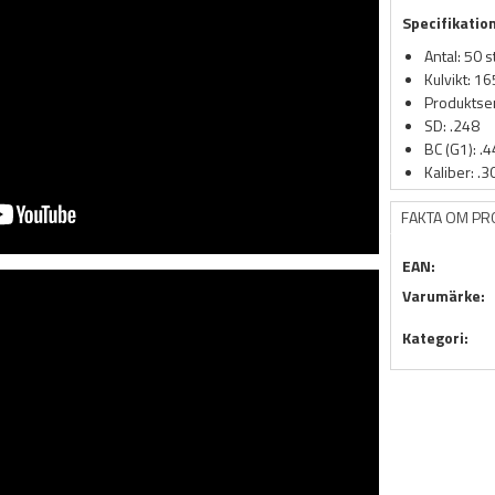
Specifikatio
Antal: 50 s
Kulvikt: 16
Produktser
SD: .248
BC (G1): .
Kaliber: .3
FAKTA OM P
EAN:
Varumärke:
Kategori: