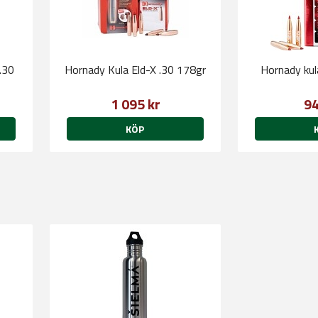
.30
Hornady Kula Eld-X .30 178gr
Hornady kul
1 095 kr
94
KÖP