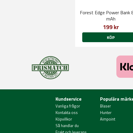
Forest Edge Power Bank 
mAh
199 kr
KÖP
Kundservice
Populära märk
Vanliga frågor
Blaser
Kontakta oss
Hunter
Köpvillkor
Aimpoint
Så handlar du
Frakt och leverans