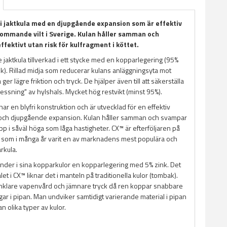
i jaktkula med en djupgående expansion som är effektiv
ekommande vilt i Sverige. Kulan håller samman och
fektivt utan risk för kulfragment i köttet.
jaktkula tillverkad i ett stycke med en kopparlegering (95%
nk). Rillad midja som reducerar kulans anläggningsyta mot
 ger lägre friktion och tryck. De hjälper även till att säkerställa
essning" av hylshals. Mycket hög restvikt (minst 95%).
r en blyfri konstruktion och är utvecklad för en effektiv
och djupgående expansion. Kulan håller samman och svampar
p i såväl höga som låga hastigheter. CX™ är efterföljaren på
som i många år varit en av marknadens mest populära och
arkula.
der i sina kopparkulor en kopparlegering med 5% zink. Det
let i CX™ liknar det i manteln på traditionella kulor (tombak).
nklare vapenvård och jämnare tryck då ren koppar snabbare
ar i pipan. Man undviker samtidigt varierande material i pipan
an olika typer av kulor.