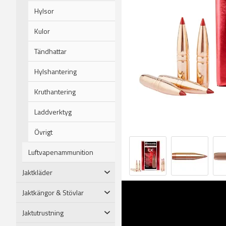
Hylsor
Kulor
Tändhattar
Hylshantering
Kruthantering
Laddverktyg
Övrigt
Luftvapenammunition
Jaktkläder
Jaktkängor & Stövlar
Jaktutrustning