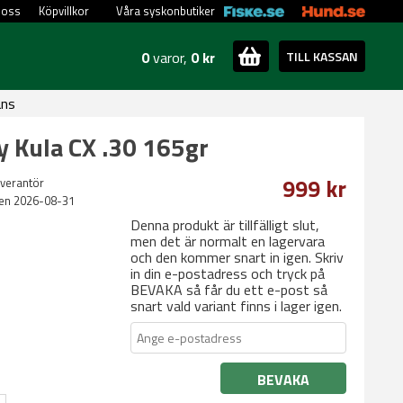
 oss
Köpvillkor
Våra syskonbutiker
0
varor,
0 kr
TILL KASSAN
ans
 Kula CX .30 165gr
999 kr
everantör
en 2026-08-31
Denna produkt är tillfälligt slut,
men det är normalt en lagervara
och den kommer snart in igen. Skriv
in din e-postadress och tryck på
BEVAKA så får du ett e-post så
snart vald variant finns i lager igen.
BEVAKA