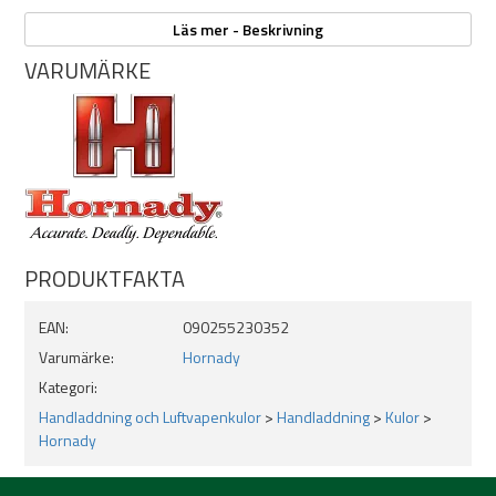
Specifikationer
Läs mer - Beskrivning
Modell: Hornady InterLock RN
VARUMÄRKE
Typ: Jaktkula för handladdning
Kaliber: .30 Cal (.308)
Kulvikt: 150 grain
Konstruktion: RN (Round Nose)
InterLock®-konstruktion
Exponerad blyspets
Ballistisk koefficient (G1): 0.186
Sectional Density (SD): 0.226
Antal: 100 st
PRODUKTFAKTA
EAN:
090255230352
Varumärke:
Hornady
Kategori:
Handladdning och Luftvapenkulor
>
Handladdning
>
Kulor
>
Hornady