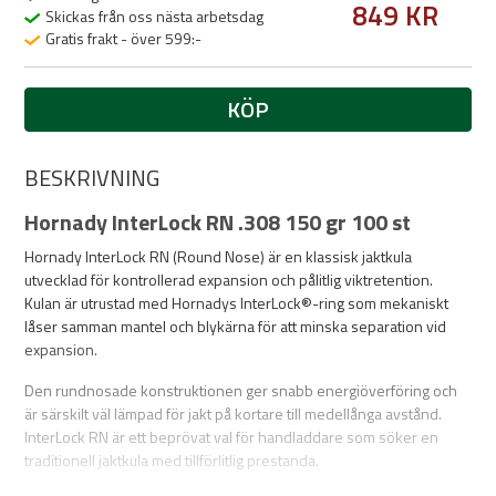
849 KR
Skickas från oss nästa arbetsdag
Gratis frakt - över 599:-
KÖP
BESKRIVNING
Hornady InterLock RN .308 150 gr 100 st
Hornady InterLock RN (Round Nose) är en klassisk jaktkula
utvecklad för kontrollerad expansion och pålitlig viktretention.
Kulan är utrustad med Hornadys InterLock®-ring som mekaniskt
låser samman mantel och blykärna för att minska separation vid
expansion.
Den rundnosade konstruktionen ger snabb energiöverföring och
är särskilt väl lämpad för jakt på kortare till medellånga avstånd.
InterLock RN är ett beprövat val för handladdare som söker en
traditionell jaktkula med tillförlitlig prestanda.