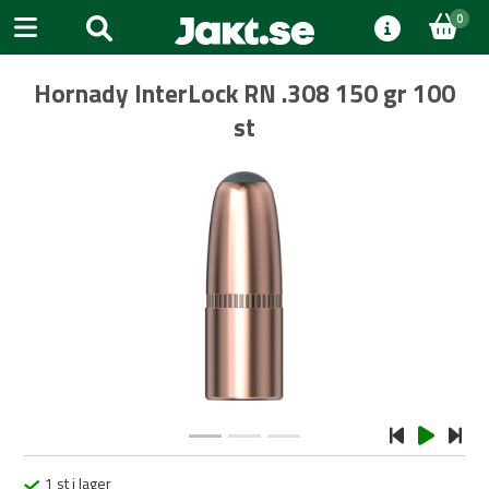
0
Hornady InterLock RN .308 150 gr 100
st
Previous
Next
1 st i lager