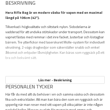
BESKRIVNING
Hera Rifle Bag är en modern väska för vapen med en maximal
längd på 106cm (42").
Tillverkad i högkvalitativ och slitstark nylon. Sidodelarna är
vadderad för att undvika stötskador under transport. Dessutom kan
vapnet fästas med remmar i det inre facket. Justerbar och löstagbar
bärrem. Tre ytterfickor med laserskuret Molle-system för individuell
utrustning. 2-vägs dragkedjor som säkerställer snabb och enkel
åtkomst och erbjuder låsmöjligheter. Kan bäras som ryggsäck på ett
bra och bekvämt sätt.
Vikt: 2500g
Läs mer - Beskrivning
Innermått: Lx106cm Bx35cm
PERSONALEN TYCKER
Här får du med allt du behöver i en och samma väska och dessutom
fika och extra kläder. Att man kan bära den som en ryggsäck och är
ypperlig när man reser med sitt vapen på olika jakter är inte någon
nackdel heller. Massor av plats för magasin med ammo och