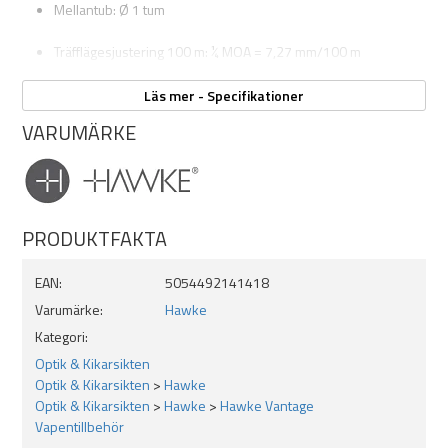
Mellantub: Ø 1 tum
Träfflägesjustering 100 m: ¼ MOA = 7,27 mm/100 m
Parallaxjustering: Från 9 m - oändlighet
Läs mer - Specifikationer
VARUMÄRKE
Justerområde höjd och sida: 100 moa
Belysning: Nej
Riktmedel: Mil Dot
PRODUKTFAKTA
EAN:
5054492141418
Varumärke:
Hawke
Kategori:
Optik & Kikarsikten
Optik & Kikarsikten
>
Hawke
Optik & Kikarsikten
>
Hawke
>
Hawke Vantage
Vapentillbehör