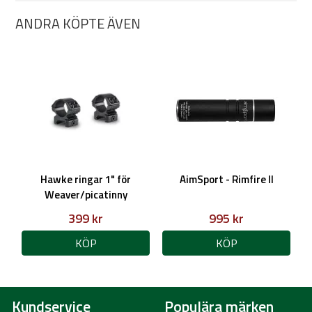
ANDRA KÖPTE ÄVEN
Hawke ringar 1" för
AimSport - Rimfire II
Weaver/picatinny
399 kr
995 kr
KÖP
KÖP
Kundservice
Populära märken