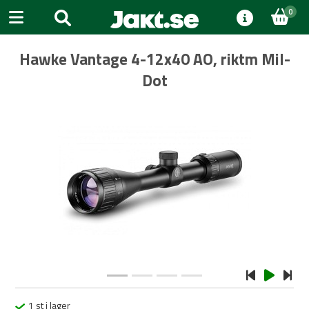
0
Hawke Vantage 4-12x40 AO, riktm Mil-
Dot
Previous
Next
1 st i lager