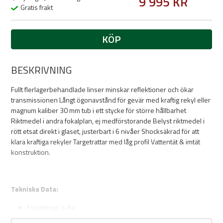
9 995 KR
Gratis frakt
KÖP
BESKRIVNING
Fullt flerlagerbehandlade linser minskar reflektioner och ökar
transmissionen Långt ögonavstånd för gevär med kraftig rekyl eller
magnum kaliber 30 mm tub i ett stycke för större hållbarhet
Riktmedel i andra fokalplan, ej medförstorande Belyst riktmedel i
rött etsat direkt i glaset, justerbart i 6 nivåer Shocksäkrad för att
klara kraftiga rekyler Targetrattar med låg profil Vattentät & imtät
konstruktion.
Tekniska Data:
Förstoring: 1-6x
Objektivdiameter: 24 mm