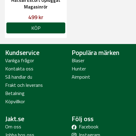
Hatsan Escort Opluggat
Magasinrör
499 kr
KÖP
Kundservice
Populära märken
Vanliga frågor
Blaser
Kontakta oss
Hunter
Så handlar du
Aimpoint
Frakt och leverans
Betalning
Köpvillkor
Jakt.se
Följ oss
Om oss
Facebook
Jobba hos oss
Instagram