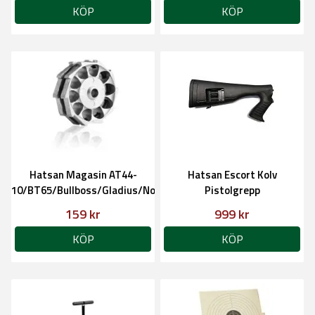
KÖP
KÖP
Hatsan Magasin AT44-
Hatsan Escort Kolv
10/BT65/Bullboss/Gladius/Nova/Airmax
Pistolgrepp
159 kr
999 kr
KÖP
KÖP