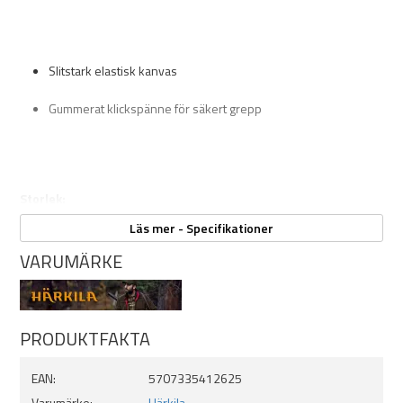
Slitstark elastisk kanvas
Gummerat klickspänne för säkert grepp
Storlek:
Läs mer - Specifikationer
VARUMÄRKE
M/L = 110cm
L/XL = 130cm
PRODUKTFAKTA
EAN:
5707335412625
Varumärke:
Härkila