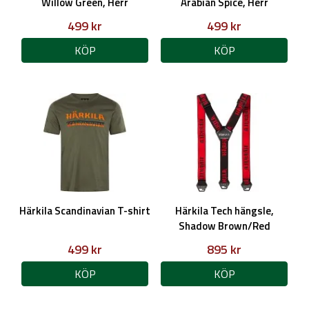
Willow Green, Herr
Arabian Spice, Herr
499 kr
499 kr
KÖP
KÖP
Härkila Scandinavian T-shirt
Härkila Tech hängsle,
Shadow Brown/Red
499 kr
895 kr
KÖP
KÖP