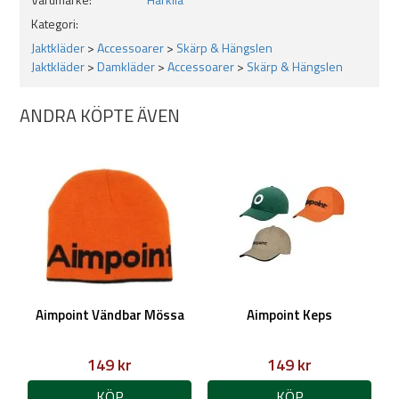
Material:
78 % polypropylen, 22 % elastan
Kategori:
Jaktkläder
>
Accessoarer
>
Skärp & Hängslen
Jaktkläder
>
Damkläder
>
Accessoarer
>
Skärp & Hängslen
Färg:
Black
ANDRA KÖPTE ÄVEN
Aimpoint Vändbar Mössa
Aimpoint Keps
149 kr
149 kr
KÖP
KÖP