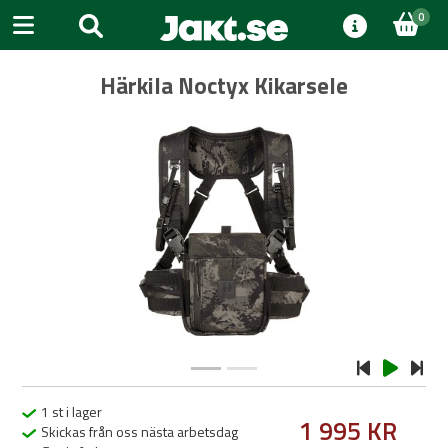
0
Härkila Noctyx Kikarsele
Previous
Next
1 st i lager
1 995 KR
Skickas från oss nästa arbetsdag