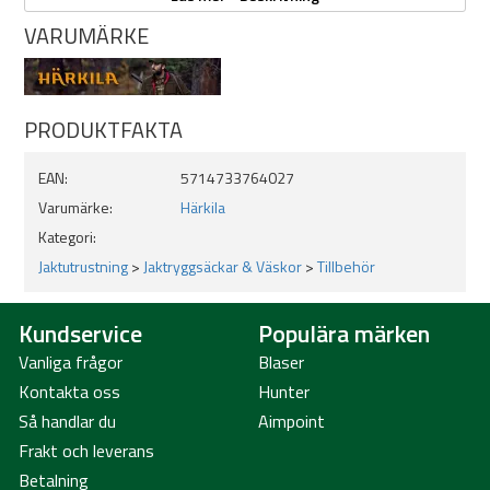
Använd axelsele utan binofodral
VARUMÄRKE
Innermått 14(L)*7(B)*18,5(H)
Justerbara skumkuddar för att passa kikare i olika storlekar
Windikatorfickor
Framficka med vattenavvisande dragkedja
PRODUKTFAKTA
Baksida Mesh smartphoneficka
Uppgraderade Bino bärsnören
EAN:
5714733764027
Uppgraderade starka spännen
Nytt laserskuret MOLLE-system på botten
Varumärke:
Härkila
Tillbehör säkerhetsslingor
Kategori:
Jaktutrustning
>
Jaktryggsäckar & Väskor
>
Tillbehör
Kundservice
Populära märken
Vanliga frågor
Blaser
Kontakta oss
Hunter
Så handlar du
Aimpoint
Frakt och leverans
Betalning