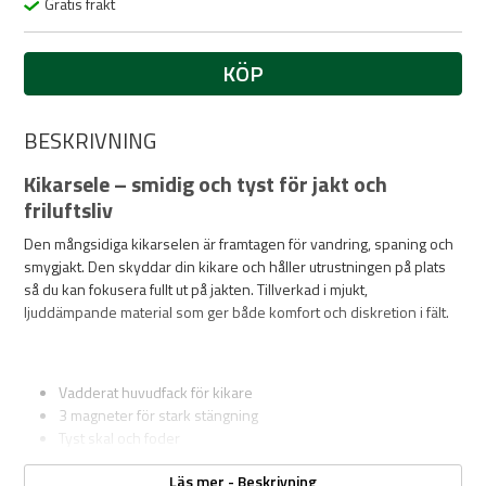
Gratis frakt
KÖP
BESKRIVNING
Kikarsele – smidig och tyst för jakt och
friluftsliv
Den mångsidiga kikarselen är framtagen för vandring, spaning och
smygjakt. Den skyddar din kikare och håller utrustningen på plats
så du kan fokusera fullt ut på jakten. Tillverkad i mjukt,
ljuddämpande material som ger både komfort och diskretion i fält.
Vadderat huvudfack för kikare
3 magneter för stark stängning
Tyst skal och foder
Nya modulära vingar inkl MOLLE-system för små påsar
Läs mer - Beskrivning
Uppgraderad axelsele