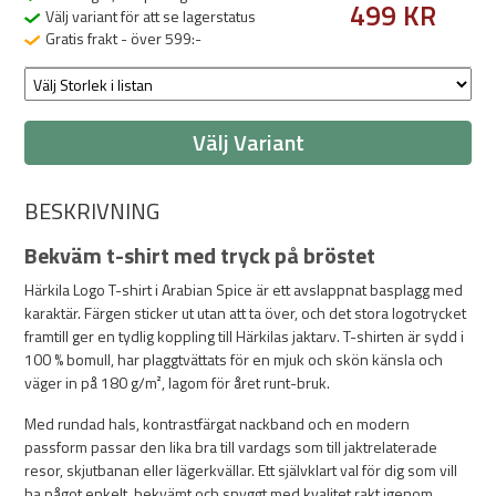
499 KR
Välj variant för att se lagerstatus
Gratis frakt - över 599:-
Välj Variant
BESKRIVNING
Bekväm t-shirt med tryck på bröstet
Härkila Logo T-shirt i Arabian Spice är ett avslappnat basplagg med
karaktär. Färgen sticker ut utan att ta över, och det stora logotrycket
framtill ger en tydlig koppling till Härkilas jaktarv. T-shirten är sydd i
100 % bomull, har plaggtvättats för en mjuk och skön känsla och
väger in på 180 g/m², lagom för året runt-bruk.
Med rundad hals, kontrastfärgat nackband och en modern
passform passar den lika bra till vardags som till jaktrelaterade
resor, skjutbanan eller lägerkvällar. Ett självklart val för dig som vill
ha något enkelt, bekvämt och snyggt med kvalitet rakt igenom.