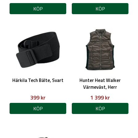
KÖP
KÖP
Härkila Tech Bälte, Svart
Hunter Heat Walker
Värmeväst, Herr
399 kr
1 399 kr
KÖP
KÖP