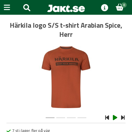
0
Härkila logo S/S t-shirt Arabian Spice,
Herr
Previous
Next
7 st i lager, fler på väg