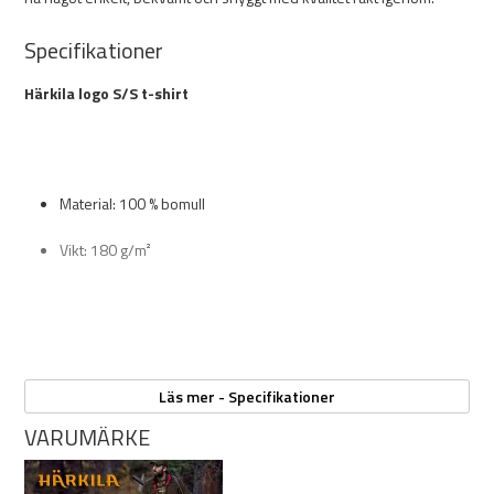
Specifikationer
Härkila logo S/S t-shirt
Material: 100 % bomull
Vikt: 180 g/m²
Läs mer - Specifikationer
VARUMÄRKE
Färg:
Arabian Spice