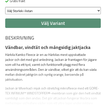
Gratis frakt
Välj Variant
BESKRIVNING
Vändbar, vindtät och mångsidig jaktjacka
Härkila Kamko Fleece är en av Härkilas mest uppskattade
jackor och det med god anledning. Jackan är framtagen för jägare
som vill ha ett tyst, varmt och funktionellt plagg med flera
användningsområden. Den är vändbar, vilket gör att du kan växla
mellan diskret jaktgrön och synlig orange, beroende på
jaktsituation.
Jackan är tillverkad i mjuk och stretchig mikrofleece med ett GORE-
TEX INFINIUM™ WINDSTOPPER®-membran som gör den helt vindtät
samtidigt som den andas. Det gör att jackan fungerar lika bra som
mellanlager vid kallare väder som ett yttre lager under mildare