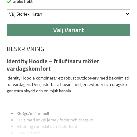
Gratis frakt
Välj Variant
BESKRIVNING
Identity Hoodie – friluftsarv möter
vardagskomfort
Identity Hoodie kombinerar ett robust outdoor-arv med bekväm stil
för vardagen. Den justerbara huvan med jerseyfoder och dragsko
ger extra skydd och en mjuk känsla.
360gr./m2 bomull
Huva med enkel jersey foder och dragsko
Ribbning i ärmslut och nederkant
Logotyptryck